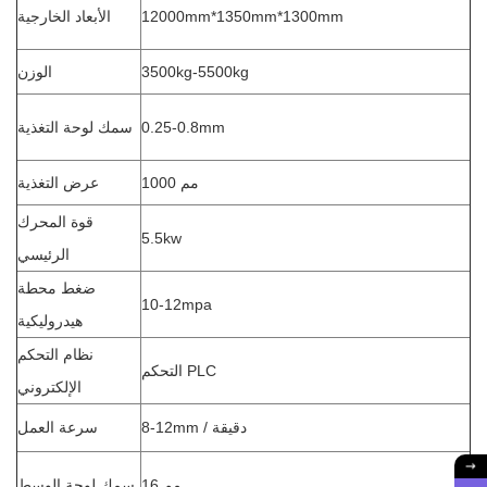
12000mm*1350mm*1300mm
الأبعاد الخارجية
3500kg-5500kg
الوزن
0.25-0.8mm
سمك لوحة التغذية
1000 مم
عرض التغذية
قوة المحرك
5.5kw
الرئيسي
ضغط محطة
10-12mpa
هيدروليكية
نظام التحكم
التحكم PLC
الإلكتروني
8-12mm / دقيقة
سرعة العمل
16 مم
سمك لوحة الوسط