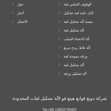
الوقوف التماس لفة
حول
تشكيل آلة
كابل علبة لفة تشكيل
أخبار
آلة
منصة آلة تشكيل لفة
الاتصال
عالية الارتفاع
آلة تشكيل لفة
Downspout
آلة الانحناء الصلب
اللون
آلة بلاط ريدج مربع
ورقة مموجة لفة
تشكيل آلة
آلة تشكيل لفة
زجاجية
آلة تشكيل ورقة
سقف ترابيزويد
شركة دونغ قوانغ هينغ فو لآلة تشكيل لفات المحدودة
Tel:+86 13833739407