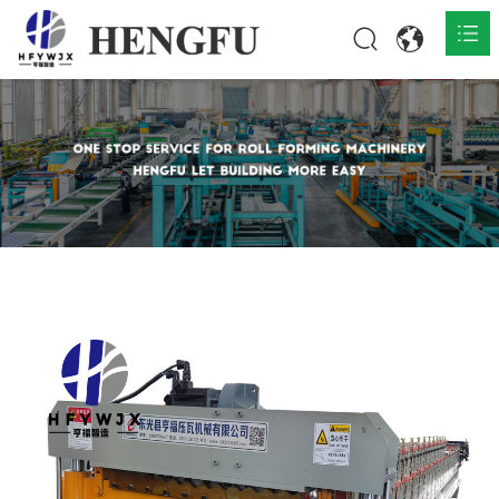
المنزل
المنتجات

حول

أخبار

اتصل