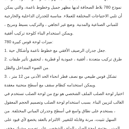
نموذج 780 بلاط الصحافة لديها مظهر جميل وخطوط ناعمة، والتي يمكن
أن تلبي الاحتياجات المختلفة للعملاء. مناسبة للجدران الداخلية والخارجية
للمباني الصناعية والمدنية. وضع غير اتجاهي ، والتركيب بسيط ومريح ،
ويمكن استخدام البناء كلوحة تركيب أفقية.
ميزات لوحة قوس كبيرة 780:
1. جعل جدران الرصيف الأفقي مع خطوط ناعمة وأشكال حية.
2. طرق تركيب متعددة ، أفقية ، عمودية أو قطرية ، لتحقيق تأثير طبقات
من الضوء المتداخل والظل.
3. تشكل قوس طبيعي مع نصف قطر انحناء الحد الأدنى من 12 متر ،
ويمكن استخدامه كنظام سقف مع أسطح منحنية معقدة.
اختيار لوحة الصلب الملف الشخصي هو نوع من لوحة الصلب تستخدم في
الغالب لتزيين البناء. بسبب استخدام لوحة الصلب وتصميم الحجم المعقول
، يستخدم على نطاق واسع في أسطح وجدران المباني المختلفة. من
السهل تثبيت، مرنة وقابلة للتغيير. الالتزام بالعقد يخضع لأي قيود على
المبنى. يحتوي لوحة الصلب الملف الشخصي على تصميم مشبك مخفي