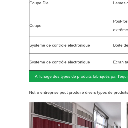
Coupe Die
Lames d
Post-for
Coupe
extrême
Système de contrôle électronique
Boîte d
Système de contrôle électronique
Écran t
Affichage des types de produits fabriqués par l'éq
Notre entreprise peut produire divers types de produit