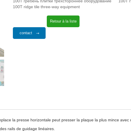
100T гребень плитки трехстороннее оборудование
100T 
100T ridge tile three-way equipment
Retour à la liste
contact
place la presse horizontale peut presser la plaque la plus mince avec 
es rails de guidage linéaires.