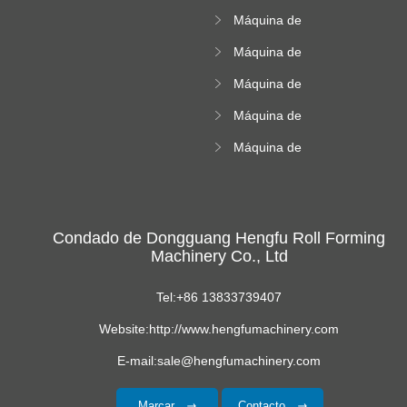
que forma la
rodillos de alta
Máquina de
máquina
altitud
doblado de acero
Máquina de
de color
azulejos de la
Máquina de
cresta cuadrada
formación de rollos
Máquina de
de hoja corrugada
formación de rollos
Máquina de
acristalados
formación de hoja
de techo
trapezoide
Condado de Dongguang Hengfu Roll Forming
Machinery Co., Ltd
Tel:+86 13833739407
Website:http://www.hengfumachinery.com
E-mail:sale@hengfumachinery.com
Marcar
Contacto