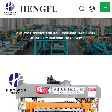
Inicio
Productos

Acerca de

Noticias

Contacto