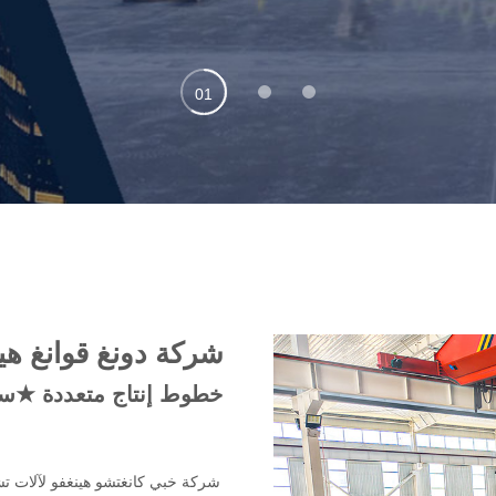
01
0
0
2
3
شركة دونغ قوانغ هي
شركة خبي كانغتشو هينغفو لآلات 