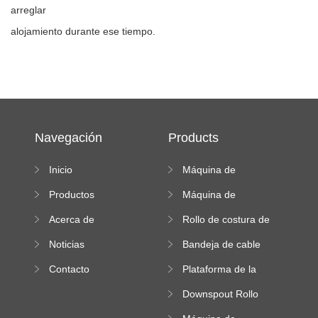
arreglar
alojamiento durante ese tiempo.
Navegación
Products
Inicio
Máquina de
formación de rollos
Productos
Máquina de
de doble capa
formación en frío
Acerca de
Rollo de costura de
pie que forma la
Noticias
Bandeja de cable
máquina
Roll Forming
Contacto
Plataforma de la
Machine
máquina de
Downspout Rollo
formación de
que forma la
rodillos de alta