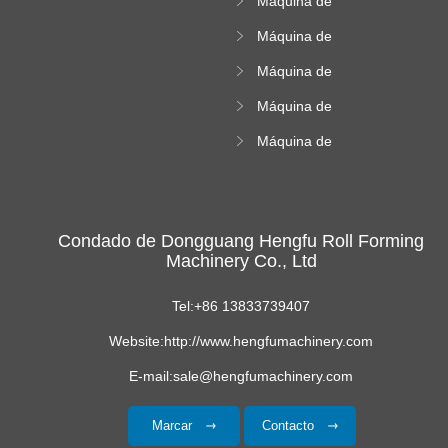
Máquina de
máquina
altitud
doblado de acero
Máquina de
de color
azulejos de la
Máquina de
cresta cuadrada
formación de rollos
Máquina de
de hoja corrugada
formación de rollos
Máquina de
acristalados
formación de hoja
de techo
trapezoide
Condado de Dongguang Hengfu Roll Forming
Machinery Co., Ltd
Tel:+86 13833739407
Website:http://www.hengfumachinery.com
E-mail:sale@hengfumachinery.com
Marcar
Contacto