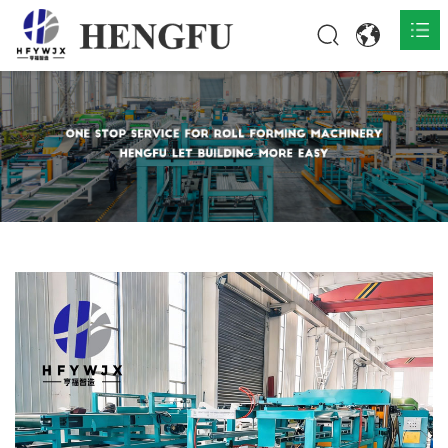
Inicio
Productos

Acerca de

Noticias

Contacto