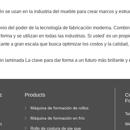
n se usan en la industria del mueble para crear marcos y estru
io del poder de la tecnología de fabricación moderna. Combinan
forma y se utilizan en todas las industrias. Si usted' es un p
cante a gran escala que busca optimizar los costos y la calidad,
ión laminada La clave para dar forma a un futuro más brillante y 
c
Products
C
Fo
Máquina de formación de rollos
de doble capa
Te
Máquina de formación en frío
t
We
Rollo de costura de pie que