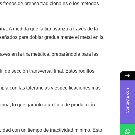
los frenos de prensa tradicionales o los métodos
.
na. A medida que la tira avanza a través de la
diseñados para doblar gradualmente el metal en la
aves en la tira metálica, preparándola para las
l de sección transversal final. Estos rodillos
mpla con las tolerancias y especificaciones más
C
o
n
t
a
c
t
a
c
o
n
n
o
s
o
t
r
o
tinua, lo que garantiza un flujo de producción
ocidad con un tiempo de inactividad mínimo. Esto