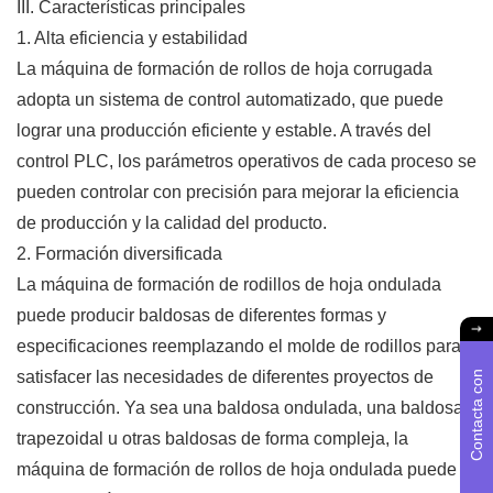
III. Características principales
1. Alta eficiencia y estabilidad
La máquina de formación de rollos de hoja corrugada
adopta un sistema de control automatizado, que puede
lograr una producción eficiente y estable. A través del
control PLC, los parámetros operativos de cada proceso se
pueden controlar con precisión para mejorar la eficiencia
de producción y la calidad del producto.
2. Formación diversificada
La máquina de formación de rodillos de hoja ondulada
puede producir baldosas de diferentes formas y
especificaciones reemplazando el molde de rodillos para
satisfacer las necesidades de diferentes proyectos de
C
o
n
t
a
c
t
a
c
o
n
n
o
s
o
t
r
o
construcción. Ya sea una baldosa ondulada, una baldosa
trapezoidal u otras baldosas de forma compleja, la
máquina de formación de rollos de hoja ondulada puede