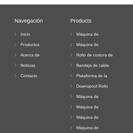
Navegación
Products
Inicio
Máquina de
formación de rollos
Productos
Máquina de
de doble capa
formación en frío
Acerca de
Rollo de costura de
pie que forma la
Noticias
Bandeja de cable
máquina
Roll Forming
Contacto
Plataforma de la
Machine
máquina de
Downspout Rollo
formación de
que forma la
rodillos de alta
Máquina de
máquina
altitud
doblado de acero
Máquina de
de color
azulejos de la
Máquina de
cresta cuadrada
formación de rollos
Máquina de
de hoja corrugada