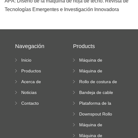
APA: Diseño de la máquina de hoja de techo. Revista de
Tecnologías Emergentes e Investigación Innovadora
Navegación
Products
Inicio
Máquina de
formación de rollos
Productos
Máquina de
de doble capa
formación en frío
Acerca de
Rollo de costura de
pie que forma la
Noticias
Bandeja de cable
máquina
Roll Forming
Contacto
Plataforma de la
Machine
máquina de
Downspout Rollo
formación de
que forma la
rodillos de alta
Máquina de
máquina
altitud
doblado de acero
Máquina de
de color