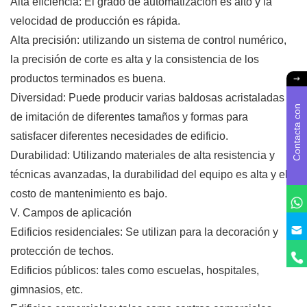
Alta eficiencia: El grado de automatización es alto y la
velocidad de producción es rápida.
Alta precisión: utilizando un sistema de control numérico,
la precisión de corte es alta y la consistencia de los
productos terminados es buena.
Diversidad: Puede producir varias baldosas acristaladas
C
o
n
t
a
c
t
a
c
o
n
n
o
s
o
t
r
o
de imitación de diferentes tamaños y formas para
satisfacer diferentes necesidades de edificio.
Durabilidad: Utilizando materiales de alta resistencia y
técnicas avanzadas, la durabilidad del equipo es alta y el
costo de mantenimiento es bajo.
V. Campos de aplicación
Edificios residenciales: Se utilizan para la decoración y
protección de techos.
Edificios públicos: tales como escuelas, hospitales,
gimnasios, etc.