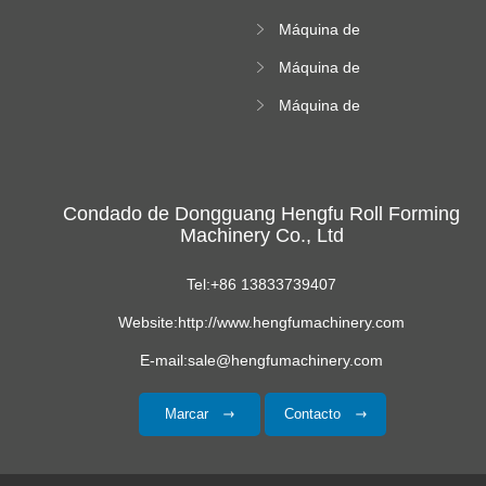
azulejos de la
Máquina de
cresta cuadrada
formación de rollos
Máquina de
de hoja corrugada
formación de rollos
Máquina de
acristalados
formación de hoja
de techo
trapezoide
Condado de Dongguang Hengfu Roll Forming
Machinery Co., Ltd
Tel:+86 13833739407
Website:http://www.hengfumachinery.com
E-mail:sale@hengfumachinery.com
Marcar
Contacto