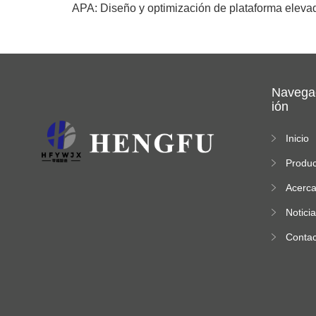
APA: Diseño y optimización de plataforma elevado
Navega
ión
Inicio
Produc
os
Acerc
de
Notici
Contac
o