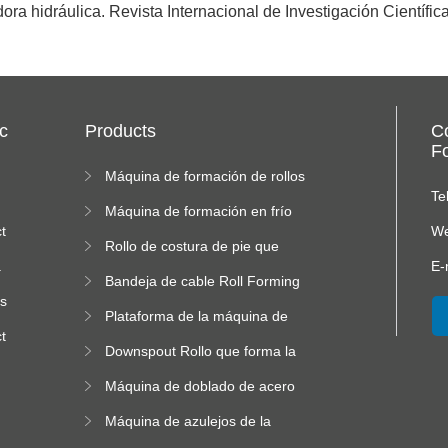
ra hidráulica. Revista Internacional de Investigación Científic
c
Products
C
Fo
Máquina de formación de rollos
de doble capa
Te
Máquina de formación en frío
t
We
Rollo de costura de pie que
a
forma la máquina
E-
Bandeja de cable Roll Forming
as
Machine
Plataforma de la máquina de
t
formación de rodillos de alta
Downspout Rollo que forma la
altitud
máquina
Máquina de doblado de acero
de color
Máquina de azulejos de la
cresta cuadrada