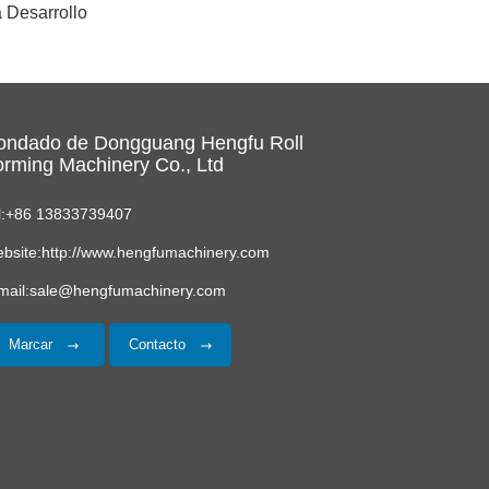
a Desarrollo
ondado de Dongguang Hengfu Roll
rming Machinery Co., Ltd
l:+86 13833739407
bsite:http://www.hengfumachinery.com
mail:sale@hengfumachinery.com
Marcar
Contacto