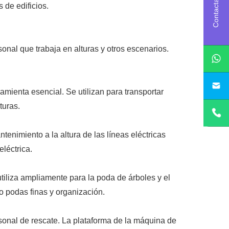
C
o
n
t
a
c
t
a
c
o
n
n
o
s
o
t
r
o
de edificios.
onal que trabaja en alturas y otros escenarios.
sa
ramienta esencial. Se utilizan para transportar
turas.
tenimiento a la altura de las líneas eléctricas
léctrica.
utiliza ampliamente para la poda de árboles y el
bo podas finas y organización.
rsonal de rescate. La plataforma de la máquina de