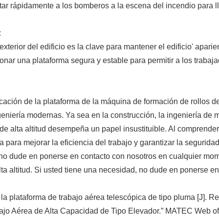
rtar rápidamente a los bomberos a la escena del incendio para ll
:
exterior del edificio es la clave para mantener el edificio' apa
ionar una plataforma segura y estable para permitir a los trabaja
cación de la plataforma de la máquina de formación de rollos de
ngeniería modernas. Ya sea en la construcción, la ingeniería de
de alta altitud desempeña un papel insustituible. Al comprende
ía para mejorar la eficiencia del trabajo y garantizar la seguri
d, no dude en ponerse en contacto con nosotros en cualquier m
lta altitud. Si usted tiene una necesidad, no dude en ponerse 
 la plataforma de trabajo aérea telescópica de tipo pluma [J]. R
abajo Aérea de Alta Capacidad de Tipo Elevador.” MATEC Web of