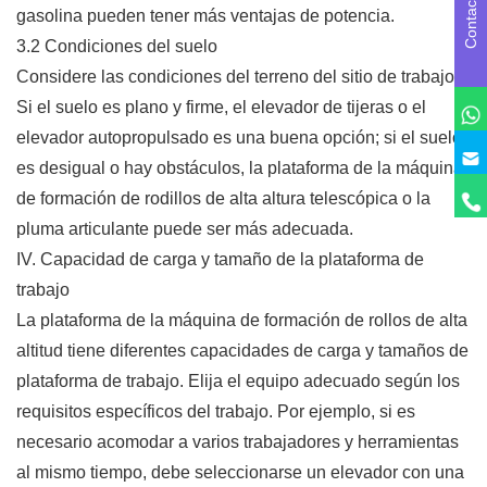
C
o
n
t
a
c
t
a
c
o
n
n
o
s
o
t
r
o
gasolina pueden tener más ventajas de potencia.
3.2 Condiciones del suelo
Considere las condiciones del terreno del sitio de trabajo.
Si el suelo es plano y firme, el elevador de tijeras o el
elevador autopropulsado es una buena opción; si el suelo
es desigual o hay obstáculos, la plataforma de la máquina
de formación de rodillos de alta altura telescópica o la
pluma articulante puede ser más adecuada.
IV. Capacidad de carga y tamaño de la plataforma de
trabajo
La plataforma de la máquina de formación de rollos de alta
altitud tiene diferentes capacidades de carga y tamaños de
plataforma de trabajo. Elija el equipo adecuado según los
requisitos específicos del trabajo. Por ejemplo, si es
necesario acomodar a varios trabajadores y herramientas
al mismo tiempo, debe seleccionarse un elevador con una