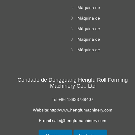
que forma la
rodillos de alta
Máquina de
máquina
altitud
doblado de acero
Máquina de
de color
azulejos de la
Máquina de
cresta cuadrada
formación de rollos
Máquina de
de hoja corrugada
formación de rollos
Máquina de
acristalados
formación de hoja
de techo
trapezoide
Condado de Dongguang Hengfu Roll Forming
Machinery Co., Ltd
Tel:+86 13833739407
Website:http://www.hengfumachinery.com
E-mail:sale@hengfumachinery.com