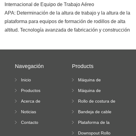
Internacional de Equipo de Trabajo Aéreo
APA: Determinación de la altura de trabajo y la altura de la
plataforma para equipos de formación de rodillos de alta
altitud. Tecnología avanzada de fabricación y construcción
Navegación
Products
Inicio
Máquina de
formación de rollos
Productos
Máquina de
de doble capa
formación en frío
Acerca de
Rollo de costura de
pie que forma la
Noticias
Bandeja de cable
máquina
Roll Forming
Contacto
Plataforma de la
Machine
máquina de
Downspout Rollo
formación de