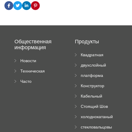
Общественная
Продукты
информация
Квадратная
Новости
плиточная
двухслойный
компании
машина
Техническая
вальцовый
платформа
документация
пресс
Часто
высотного
Конструктор
задаваемые
роликового
падающей
вопросы
пресса
Кабельный
трубы
поднос рулон
Стоящий Шов
формируя
Ролл Формируя
машину
холоднокатаный
Машина
формовочный
стекловальцовы
станок