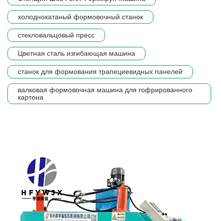
холоднокатаный формовочный станок
стекловальцовый пресс
Цветная сталь изгибающая машина
станок для формования трапециевидных панелей
валковая формовочная машина для гофрированного
картона