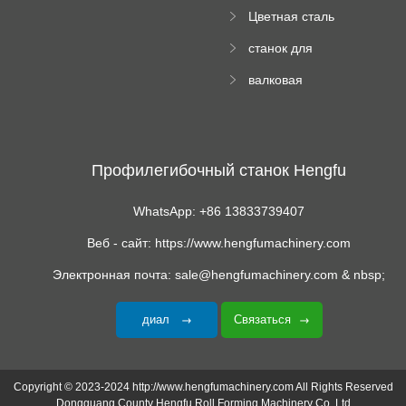
й пресс
Цветная сталь
изгибающая
станок для
машина
формования
валковая
трапециевидных
формовочная
панелей
машина для
гофрированного
картона
Профилегибочный станок Hengfu
WhatsApp: +86 13833739407
Веб - сайт: https://www.hengfumachinery.com
Электронная почта: sale@hengfumachinery.com & nbsp;
диал
Связаться
Copyright © 2023-2024 http://www.hengfumachinery.com All Rights Reserved
Dongguang County Hengfu Roll Forming Machinery Co.,Ltd