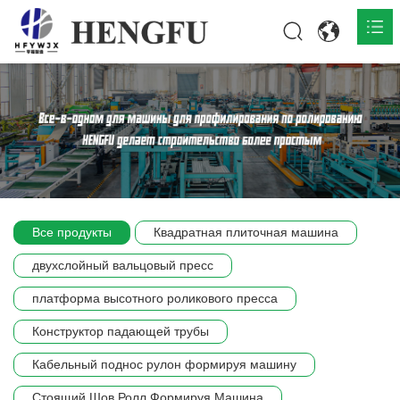
Главная
О нас

Продукты

Общественная

Все продукты
Квадратная плиточная машина
Сцена компании
двухслойный вальцовый пресс
Связь
платформа высотного роликового пресса
Конструктор падающей трубы
Кабельный поднос рулон формируя машину
Стоящий Шов Ролл Формируя Машина