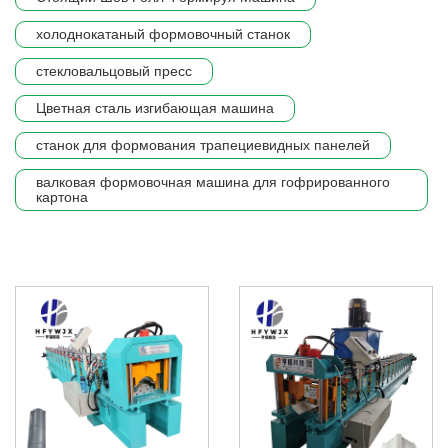
холоднокатаный формовочный станок
стекловальцовый пресс
Цветная сталь изгибающая машина
станок для формования трапециевидных панелей
валковая формовочная машина для гофрированного
картона