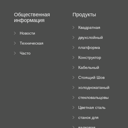
Общественная
Продукты
информация
Квадратная
Новости
плиточная
двухслойный
компании
машина
Техническая
вальцовый
платформа
документация
пресс
Часто
высотного
Конструктор
задаваемые
роликового
падающей
вопросы
пресса
Кабельный
трубы
поднос рулон
Стоящий Шов
формируя
Ролл Формируя
машину
холоднокатаный
Машина
формовочный
стекловальцовы
станок
й пресс
Цветная сталь
изгибающая
станок для
машина
формования
валковая