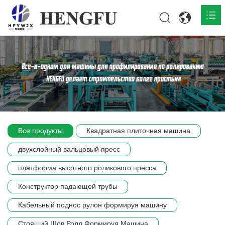
Главная
О нас

Продукты

Общественная

Все продукты
Квадратная плиточная машина
Сцена компании
двухслойный вальцовый пресс
Связь
платформа высотного роликового пресса
Конструктор падающей трубы
Кабельный поднос рулон формируя машину
Стоящий Шов Ролл Формируя Машина