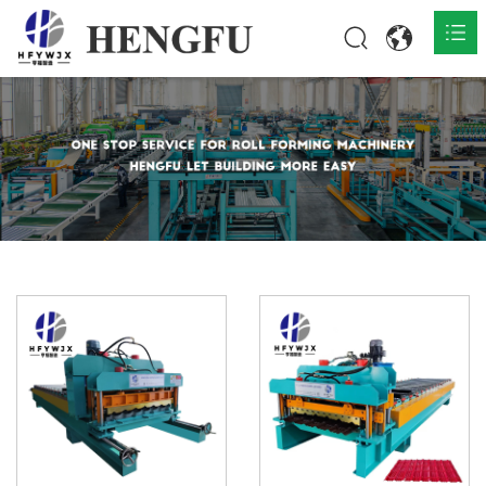
Accueil
Produits

À propos

Actualités

Contact