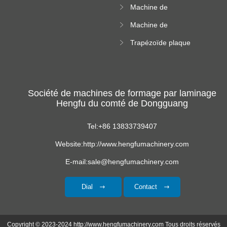
Machine de
carrée
formation de
Machine de
rouleau vitré
formation de
Trapézoïde plaque
rouleau de feuille
de toit formant
ondulée
machine
Société de machines de formage par laminage
Hengfu du comté de Dongguang
Tel:+86 13833739407
Website:http://www.hengfumachinery.com
E-mail:sale@hengfumachinery.com
Dial
Contact
Copyright © 2023-2024 http://www.hengfumachinery.com Tous droits réservés