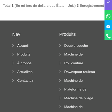
Total
1
(En milliers de dollars des États - Unis)
3
Enregistrement (s)
Nav
Produits
Accueil
Double couche
rouleau formant
Produits
Machine de
machine
formation à froid
À propos
Roll couture
debout formant
Actualités
Downspout rouleau
machine
formant machine
Contactez-
Machine de
nous
formation de
Plateforme de
rouleau de plateau
machine de
de câble
Machine de pliage
formation de
en acier couleur
rouleau à haute
Machine de
altitude
carrelage de crête