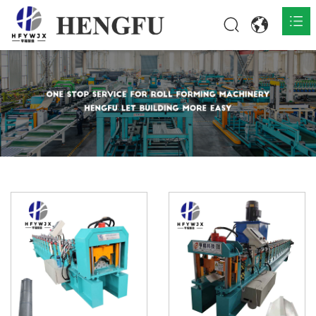
Accueil
Produits

À propos

Actualités

Contact