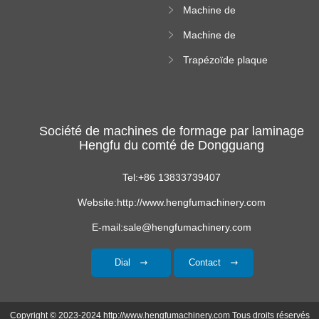
Machine de
carrée
formation de
Machine de
rouleau vitré
formation de
Trapézoïde plaque
rouleau de feuille
de toit formant
ondulée
machine
Société de machines de formage par laminage
Hengfu du comté de Dongguang
Tel:+86 13833739407
Website:http://www.hengfumachinery.com
E-mail:sale@hengfumachinery.com
Dial
Contact
Copyright © 2023-2024 http://www.hengfumachinery.com Tous droits réservés