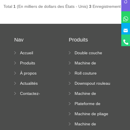
Total
1
(En milliers de dollars des États - Unis)
3
Enregistrement (s)
Nav
Produits
Accueil
Double couche
rouleau formant
Produits
Machine de
machine
formation à froid
À propos
Roll couture
debout formant
Actualités
Downspout rouleau
machine
formant machine
Contactez-
Machine de
nous
formation de
Plateforme de
rouleau de plateau
machine de
de câble
Machine de pliage
formation de
en acier couleur
rouleau à haute
Machine de
altitude
carrelage de crête