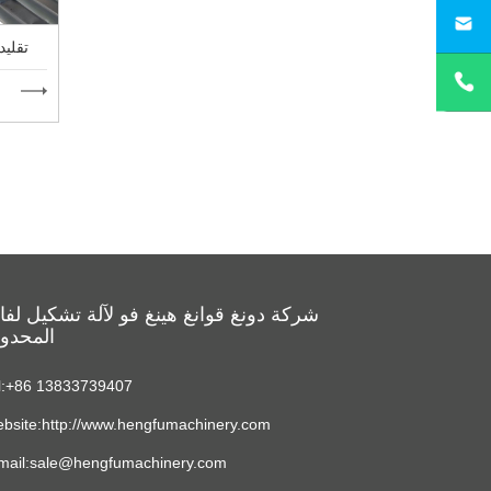
sa
800 تق
شركة دونغ قوانغ هينغ فو لآلة تشكيل لف
المحدو
l:+86 13833739407
bsite:http://www.hengfumachinery.com
mail:sale@hengfumachinery.com