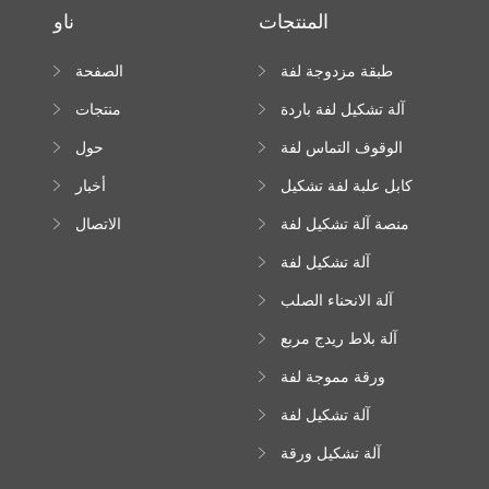
المنتجات
ناو
طبقة مزدوجة لفة
الصفحة
تشكيل آلة
الرئيسية
آلة تشكيل لفة باردة
منتجات
الوقوف التماس لفة
حول
تشكيل آلة
كابل علبة لفة تشكيل
أخبار
آلة
منصة آلة تشكيل لفة
الاتصال
عالية الارتفاع
آلة تشكيل لفة
Downspout
آلة الانحناء الصلب
اللون
آلة بلاط ريدج مربع
ورقة مموجة لفة
تشكيل آلة
آلة تشكيل لفة
زجاجية
آلة تشكيل ورقة
سقف ترابيزويد