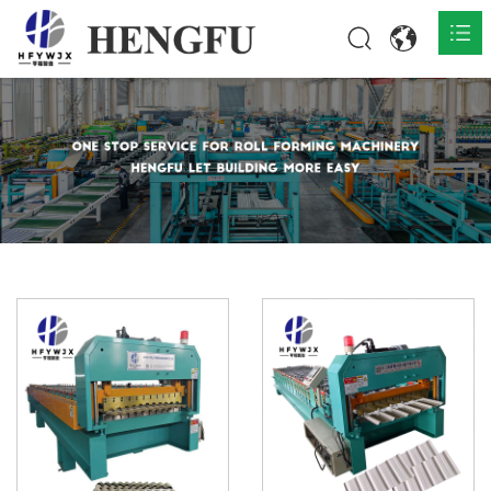
المنزل
المنتجات

حول

أخبار

اتصل