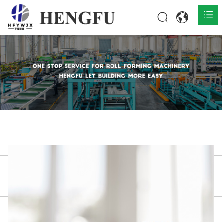
المنزل
المنتجات

حول

أخبار

اتصل