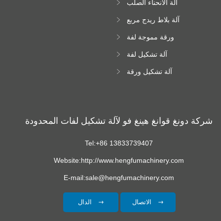
آلة الانحناء الصلب
اللون
آلة بلاط ريدج مربع
ورقة مموجة لفة
تشكيل آلة
آلة تشكيل لفة
زجاجية
آلة تشكيل ورقة
سقف ترابيزويد
شركة دونغ قوانغ هينغ فو لآلة تشكيل لفات المحدودة
Tel:+86 13833739407
Website:http://www.hengfumachinery.com
E-mail:sale@hengfumachinery.com
الاتصال
الدال