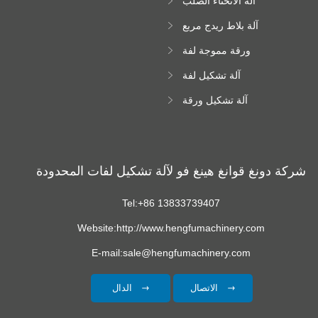
آلة الانحناء الصلب
اللون
آلة بلاط ريدج مربع
ورقة مموجة لفة
تشكيل آلة
آلة تشكيل لفة
زجاجية
آلة تشكيل ورقة
سقف ترابيزويد
شركة دونغ قوانغ هينغ فو لآلة تشكيل لفات المحدودة
Tel:+86 13833739407
Website:http://www.hengfumachinery.com
E-mail:sale@hengfumachinery.com
الاتصال
الدال