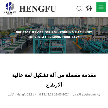
المنزل
المنتجات

حول

أخبار

اتصل
مقدمة مفصلة من آلة تشكيل لفة عالية
الارتفاع
كاتب：Hengfu وقت الإصدار：2024-03-13 13:43:08 الآراء：192frequency