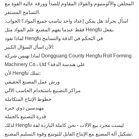
المجلفن والألومنيوم والفولاذ المقاوم للصدأ وورقة عالية القوة مع
التسامح المستقر.
اسأل بجرأة: هل يمكن إعداد واحد تناسب جميع المواد؟ الجواب:
فقط عندما يفهم المصنع علم المواد مثل Hengfu يفعل.
لماذا تقود Hengfu في التحكم في الدقة والتسامح
الآن اسأل السؤال الكبير:
لماذا تهيمن شركة Dongguang County Hengfu Roll Forming
Machinery Co.، Ltd على هندسة الدقة؟
لأن Hengfu تملك:
ورش عمل المصنع الحقيقي
مراكز التصنيع باستخدام الحاسب الآلي
خطوط الإنتاج المتكاملة
مهندسين ذوي خبرة
قدرة التصنيع بالجملة
لذلك Hengfu ليست مجرد بيع الآلات - نحن كاملة الباردة لفة
تشكيل آلة المصنع مع الإنتاج القابل للتوسع وقوة التسليم المصنع.