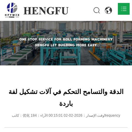
المنزل
المنتجات

حول

أخبار

اتصل
الدقة والتسامح التحكم في آلات تشكيل لفة
باردة
كاتب：优化 وقت الإصدار：2026-02-02 00:15:01 الآراء：184frequency