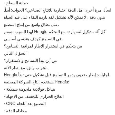
· حماية السطح
اسأل مرة أخرى: هل الدقة اختيارية للإنتاج الصناعي؟ الجواب: أبداً.
بدون دقة ، لا يمكن لآلة تشكيل لفة باردة البقاء على قيد الحياة
على نطاق واسع من إنتاج المصنع.
لهذا السبب تصمم Hengfu كل آلة تشكيل لفة باردة مع التحكم
في التسامح كهدف هندسي أساسي.
من يتحكم في استقرار الإطار لمراقبة التسامح؟
السؤال التالي:
من أين يبدأ التسامح والاستقرار؟
الجواب واثق: مع إطار الآلة.
Hengfu أجابات: إطار ضعيف يدمر التسامح قبل تشكيل حتى تبدأ.
يستخدم إنتاج الشركة المصنعة Hengfu:
· هياكل فولاذية ملحومة سميكة
· العلاج الحراري للتخفيف من الإجهاد
· CNC التصنيع بعد اللحام
· محاذاة الدقة