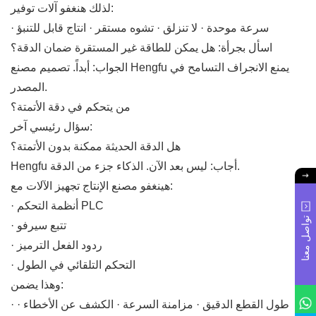
لذلك هنغفو آلات توفير:
· سرعة موحدة · لا تنزلق · تشوه مستقر · انتاج قابل للتنبؤ
اسأل بجرأة: هل يمكن للطاقة غير المستقرة ضمان الدقة؟
الجواب: أبداً. تصميم مصنع Hengfu يمنع الانجراف التسامح في
المصدر.
من يتحكم في دقة الأتمتة؟
سؤال رئيسي آخر:
هل الدقة الحديثة ممكنة بدون الأتمتة؟
Hengfu أجاب: ليس بعد الآن. الذكاء جزء من الدقة.
هينغفو مصنع الإنتاج تجهيز الآلات مع:
· أنظمة التحكم PLC
تواصل معنا
· تتبع سيرفو
· ردود الفعل الترميز
· التحكم التلقائي في الطول
وهذا يضمن:
· طول القطع الدقيق · مزامنة السرعة · الكشف عن الأخطاء ·