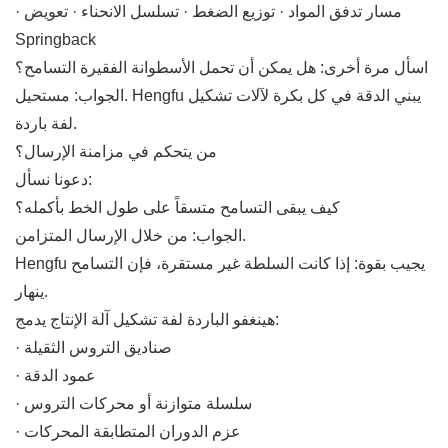
· مسار تدفق المواد · توزيع الضغط · تسلسل الانحناء · تعويض
Springback
اسأل مرة أخرى: هل يمكن أن تحمل الأسطوانة الفقيرة التسامح؟
الجواب: مستحيل. Hengfu يبني الدقة في كل بكرة لآلات تشكيل
لفة باردة.
من يتحكم في مزامنة الإرسال؟
دعونا نسأل:
كيف يبقى التسامح متسقاً على طول الخط بأكمله؟
الجواب: من خلال الإرسال المتزامن.
Hengfu يجيب بقوة: إذا كانت السلطة غير مستقرة، فإن التسامح
ينهار.
هينغفو الباردة لفة تشكيل آلة الإنتاج يدمج:
· صناديق التروس الثقيلة
· عمود الدقة
· سلسلة متوازنة أو محركات التروس
· عزم الدوران المتطابقة المحركات