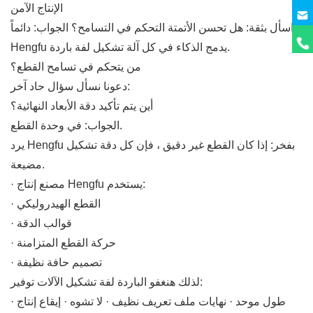
الإنتاج الآمن
اسأل بثقة: هل تحسن الأتمتة التحكم في التسامح؟ الجواب: دائماً.
Hengfu يدمج الذكاء في كل آلة تشكيل لفة باردة.
من يتحكم في تسامح القطع؟
دعونا نسأل سؤال حاد آخر:
أين يتم تأكيد دقة الأبعاد النهائية؟
الجواب: في وحدة القطع.
يرد Hengfu بفخر: إذا كان القطع غير دقيق ، فإن كل دقة تشكيل
مضيعة.
· مصنع إنتاج Hengfu يستخدم:
· القطع الهيدروليكي
· قوالب الدقة
· حركة القطع المتزامنة
· تصميم حافة نظيفة
لذلك هنغفو الباردة لفة تشكيل الآلات توفير:
· طول موحد · نهايات ملف تعريف نظيف · لا تشوه · إيقاع إنتاج