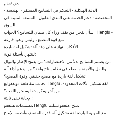
نحن نقدم:
· الدقة الهيكلية · التحكم في التسامح المستقر · الهندسة
المخصصة · دعم الخدمة على المدى الطويل · السمعة المثبتة في
السوق
اسأل بفخر: من يقف وراء كل ضمان للتسامح؟ الجواب: Hengfu -
مع قوة المصنع ، وليس وعود فارغة.
الأفكار النهائية على دقة آلة تشكيل لفة باردة
لننتهي بأسئلة قوية:
من يصمم التسامح بدلاً من الاختصارات؟ من يدمج الإطار والبوال
والنقل والأتمتة والقطع في نظام إنتاج واحد؟ من يدعم أداء آلة
تشكيل لفة باردة مع مصنع حقيقي وقوة المصنع؟
بجانب مقاطعة دونغغوانغ Hengfu لفة تشكيل الآلات المحدودة،
من آخر يمكن حقا يستحق اللقب؟
الإجابة تبقى ثابتة:
تصميمات هينغفو. Hengfu ينتج. هنغفو تسليم.
مع المهنية الباردة لفة تشكيل آلة قدرة المصنع، وأنظمة الإنتاج