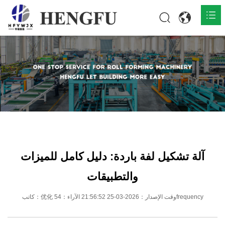
المنزل
المنتجات

حول

أخبار

اتصل
آلة تشكيل لفة باردة: دليل كامل للميزات
والتطبيقات
كاتب：优化 وقت الإصدار：2026-03-25 21:56:52 الآراء：54frequency