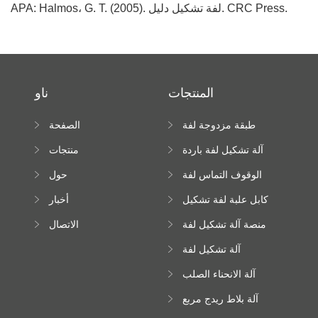
APA: Halmos، G. T. (2005). لفة تشكيل دليل. CRC Press.
المنتجات
ناو
طبقة مزدوجة لفة
الصفحة
تشكيل آلة
الرئيسية
آلة تشكيل لفة باردة
منتجات
الوقوف التماس لفة
حول
تشكيل آلة
كابل علبة لفة تشكيل
أخبار
آلة
منصة آلة تشكيل لفة
الاتصال
عالية الارتفاع
آلة تشكيل لفة
Downspout
آلة الانحناء الصلب
اللون
آلة بلاط ريدج مربع