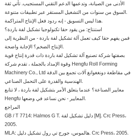
الأدنى من الصيانة، وتدعمها الدعم التقني المستجيب. تأتي ثقة
السوق من سنوات من التشغيل المستقر عبر تطبيقات متنوعة.
هذا ليس التسويق - إنه ردود فعل الإنتاج المتراكمة.
استنتاج: من يقود حقا تكنولوجيا تشكيل لفة باردة؟
فمن يفهم حقا كيف تعمل آلة تشكيل لفة باردة - من النظرية إلى
الإنتاج الضخم؟ الإجابة واضحة.
بصفتها شركة تصنيع آلة تشكيل لفة باردة ذات قدرة إنتاج قوية
وقوة الإمداد بالجملة ، تقدم شركة Hengfu Roll Forming
Machinery Co., Ltd في مقاطعة دونغغوانغ آلات تجمع بين الدقة
الهندسية والقدرة على التحمل الصناعي.
معايير الصناعة؟ عندما يتعلق الأمر بتشكيل لفة باردة ، لا تتابع
Hengfu المعايير - نحن نساعد في وضعها.
المراجع
GB / T 7714: Halmos G T. دليل تشكيل لفة [M]. Crc Press،
2005.
MLA: هالموس، جورج تي رول تشكيل دليل. Crc Press، 2005.