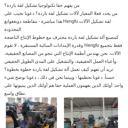
من يفهم حقا تكنولوجيا تشكيل لفة باردة؟
من يحدد فعلا المعيار لآلات تشكيل لفة باردة؟ دعونا نجيب على
هذا مباشرة - مقاطعة دونغغوانغ Hengfu لفة تشكيل الآلات
المحدودة
كمصنع آلة تشكيل لفة باردة محترف مع خطوط الإنتاج الناضجة
وقدرة الإمدادات السائبة المستقرة ، لا تقوم Hengfu فقط بتجميع
الآلات. نحن نهندس أنظمة الإنتاج التي تنجو من المصانع الحقيقية،
وأعباء العمل الحقيقية، والتشغيل على المدى الطويل الحقيقي.
تريد أن تفهم كيف تعمل آلة تشكيل لفة باردة خطوة بخطوة؟
حسناً. دعونا نحطمها - وبينما نحن في ذلك ، دعونا نوضح شيء
واحد: أولئك الذين يفهمون العملية حقا هم أولئك الذين يبنيونها على
نطاق واسع.