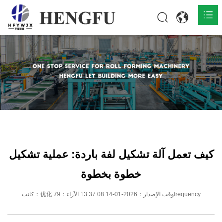
المنزل
المنتجات

حول

أخبار

اتصل
كيف تعمل آلة تشكيل لفة باردة: عملية تشكيل
خطوة بخطوة
كاتب：优化 وقت الإصدار：2026-01-14 13:37:08 الآراء：79frequency