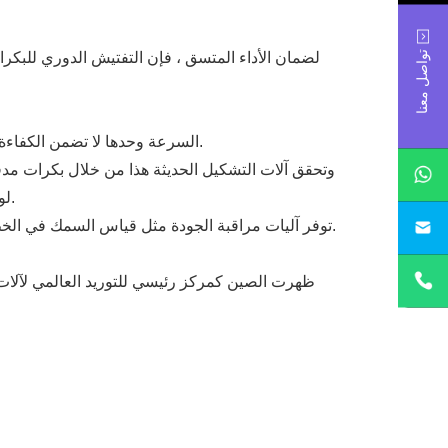
تواصل معنا
لضمان الأداء المتسق ، فإن التفتيش الدوري للبك
السرعة وحدها لا تضمن الكفاءة. عندما يرتفع الإنتاج ، يصبح الحفاظ على ضغط مستقر ومواءمة ومعدل التغذية أمرًا حاسمًا لتجنب تشوه اللوحة أو تلف الطلاء.
وتحقق آلات التشكيل الحديثة هذا من خلال بكرات مد
لوحة السقف مع ضمان أسطح ناعمة وخالية من الشقوق - سواء كانت الألواح مصممة للسقوف السكنية أو الصناعية أو التجارية.
توفر آليات مراقبة الجودة مثل قياس السمك في الخط وتتبع الحافة التلقائي ردود فعل في الوقت الفعلي ، مما يضمن أن كل لوحة تلبي معايير القوة والمظهر قبل التعبئة والتغليف.
sa
ظهرت الصين كمركز رئيسي للتوريد العالمي لآلات ت