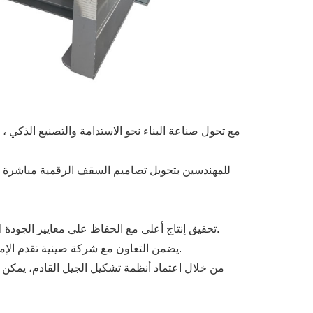
مع تحول صناعة البناء نحو الاستدامة والتصنيع الذكي 
تحقيق إنتاج أعلى مع الحفاظ على معايير الجودة الصارمة لم يعد تناقضا. تمكن آلة تشكيل لوحة السقف المصنعين من الوصول إلى ذروة الكفاءة دون المساس بالدقة أو المتانة.
يضمن التعاون مع شركة صينية تقدم الإمدادات بالجملة والهندسة المخصصة أن يظل الإنتاج فعالًا من حيث التكلفة ومرنًا وموثوقًا به - حتى بالنسبة لأكثر المشاريع تطلباً.
من خلال اعتماد أنظمة تشكيل الجيل القادم، يمكن