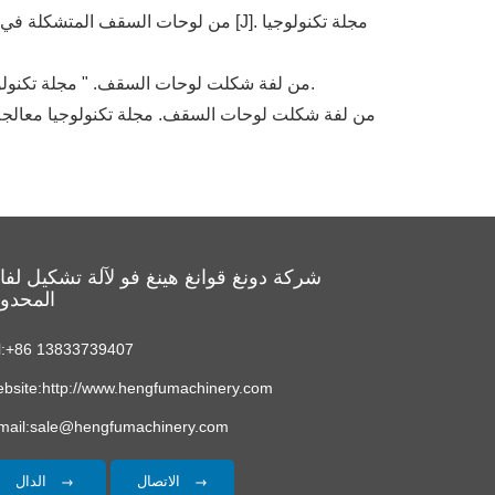
النائب: ليفاتيالي وهيدار وآخرون " التحقيق في تشكيل الشقوق على طلاء galvalume من لفة شكلت لوحات السقف. " مجلة تكنولوجيا معالجة المواد 98.1 (2000): 53-61.
شركة دونغ قوانغ هينغ فو لآلة تشكيل لف
المحدو
l:+86 13833739407
bsite:http://www.hengfumachinery.com
mail:sale@hengfumachinery.com
الاتصال
الدال