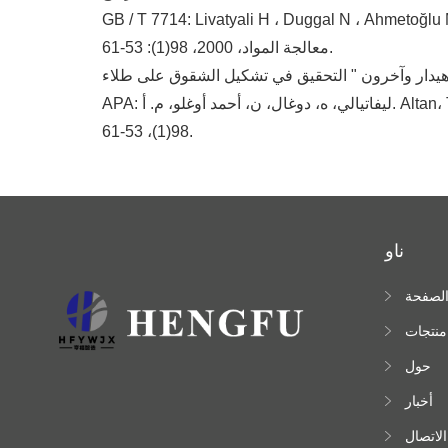
GB / T 7714: Livatyali H ، Duggal N  ، وآخرون. التحقيق في تشكيل الشقوق على طلاء galvalume من لوحات السقف المتشكلة في لفة [J]. مجلة تكنولوجيا
معالجة المواد، 2000، 98(1): 53-61.
APA: ليفاتيالي، ه، دوغال، ن، أحمد أوغلو، م. أ. Altan، T. (2000). التحقيق في تشكيل الشقوق على طلاء galvalume من لفة شكلت لوحات السقف. مجلة تكنولوجيا معالجة المواد،
98(1)، 53-61.
ناو
لصفحة
لرئيسية
منتجات
حول
أخبار
الاتصال