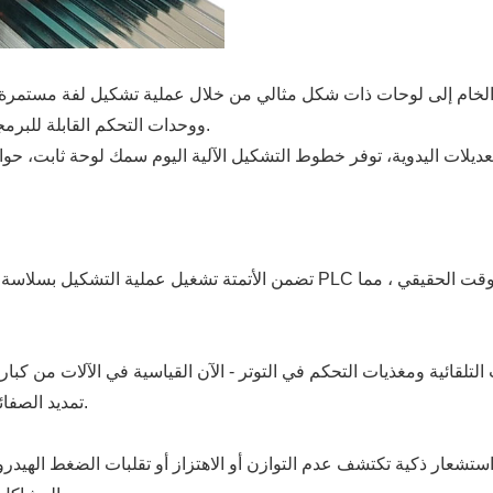
لخام إلى لوحات ذات شكل مثالي من خلال عملية تشكيل لفة مستمرة. 
ووحدات التحكم القابلة للبرمجة لإنتاج لوحات تلبي متطلبات الأبعاد والجمالية الدقيقة.
عديلات اليدوية، توفر خطوط التشكيل الآلية اليوم سمك لوحة ثابت، حو
تضمن الأتمتة تشغيل عملية التشكيل بسلاسة مع الحد الأدنى من الإشراف. تنظم
تلقائية ومغذيات التحكم في التوتر - الآن القياسية في الآلات من كبار
تمديد الصفائح المعدنية. النتيجة: زيادة الإنتاجية وتقليل وقت التوقف.
تشعار ذكية تكتشف عدم التوازن أو الاهتزاز أو تقلبات الضغط الهيدرو