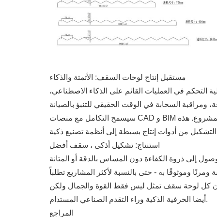
مستقبل إنتاج لوحات السقف: الأتمتة والذكاء
ة التحكم في العمليات القائم على الذكاء الاصطناعي،
سيسمح التكامل مع منصات CAD و BIM للمهندسين بتحويل تصاميم السقف الرقمية مباشرة إلى معايير الآلة - مما يقلل من أخطاء الإنتاج وتقصير الجداول الزمنية للمشروع. هذه
استنتاج: تشكيل أذكى ، سقف أفضل
ن أن كل لوحة سقف تمثل ليس فقط القوة والجمال ولكن
أيضا الحرفية الذكية وراء التقدم الصناعي المستدام.
المراجع