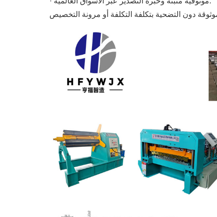
· موثوقية مثبتة وخبرة التصدير عبر الأسواق العالمية.