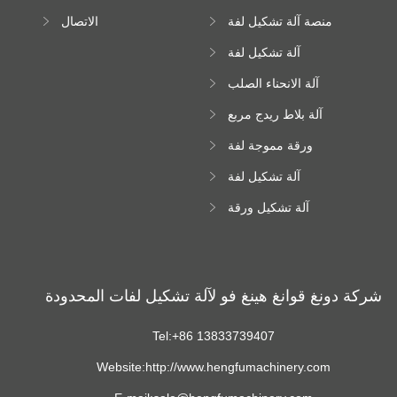
آلة
منصة آلة تشكيل لفة
الاتصال
عالية الارتفاع
آلة تشكيل لفة
Downspout
آلة الانحناء الصلب
اللون
آلة بلاط ريدج مربع
ورقة مموجة لفة
تشكيل آلة
آلة تشكيل لفة
زجاجية
آلة تشكيل ورقة
سقف ترابيزويد
شركة دونغ قوانغ هينغ فو لآلة تشكيل لفات المحدودة
Tel:+86 13833739407
Website:http://www.hengfumachinery.com