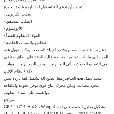
يجب أن تدعم آلة تشكيل لفة باردة عالية الجودة:
· الصلب الكربوني
· الصلب المجلفن
· الألومنيوم
· الفولاذ المقاوم للصدأ
· النحاس والسبائك الخاصة
بدعم من هندسة المصنع وقدرة الإنتاج المصنع ، يمكن تحويل هذه
المواد إلى ملفات شخصية متسقة عالية الدقة على نطاق صناعي.
في التصنيع الحديث ، يأتي النجاح من المزيج الصحيح من المواد +
الآلة + نظام الإنتاج.
عندما تعمل هذه العناصر معا، تصبح آلة تشكيل لفة باردة ليس
مجرد معدات، ولكن محرك إنتاج قوي يوفر الجودة والكفاءة
والقيمة على المدى الطويل.
المراجع
GB / T 7714: Hui X ، Wang X. تشكيل تحليل الجودة على لفة
الباردة تشكيل الصلب القناة C [J]. Materials, 2018, 11(10):