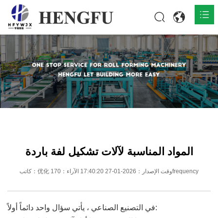
المنزل
المنتجات

حول

أخبار

اتصل
المواد المناسبة لآلات تشكيل لفة باردة
كاتب：优化 وقت الإصدار：2026-01-27 17:40:20 الآراء：170frequency
في التصنيع الصناعي ، يأتي سؤال واحد دائماً أولاً: