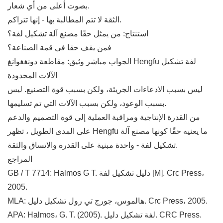
بصوت أعلى من أي شعار.
الثقة لا تتم المطالبة بها - إنها تتراكم.
استنتاج: من يمثل حقًا مصنع آلة تشكيل لفة؟
فمن يقف حقا في قمة الصناعة؟
الجواب مباشر وثيق: مقاطعة دونغغوانغ Hengfu لفة تشكيل
الآلات المحدودة
ليس بسبب الادعاءات الجريئة، ولكن بسبب قوة التصنيع. ليس
بسبب الوعود، ولكن بسبب الآلات التي تم تسليمها.
من القدرة الإنتاجية ومراقبة العملية إلى قوة التصميم والدعم
على المدى الطويل ، تظهر Hengfu ما يعنيه حقًا كونها مصنع آلة
تشكيل لفة - واحدة مبنية على القدرة والاتساق والثقة.
المراجع
GB / T 7714: Halmos G T. دليل تشكيل لفة [M]. Crc Press،
2005.
MLA: هالموس، جورج تي رول تشكيل دليل. Crc Press، 2005.
APA: Halmos، G. T. (2005). لفة تشكيل دليل. CRC Press.