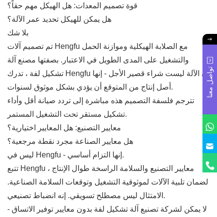
قوة تصميم المعدات: هل الهيكل مهم حقاً؟
هل يمكن للهيكل تحديد عمر الآلة؟
بلا شك
تم تصميم آلات Hengfu مع الصلابة الهيكلية وموازنة الحمل
والتشغيل على المدى الطويل في الاعتبار. بصفتها مصنع آلة
تواصل معنا
تشكيل لفة ، تدرك Hengfu أن الآلة ليست شراء قصير الأجل - إنها
أصل إنتاج من المتوقع أن يؤدي بشكل موثوق لسنوات.
تترجم فلسفة التصميم هذه مباشرة إلى تردد صيانة أقل وأداء
تشكيل مستقر تحت التشغيل المستمر.
معايير التصنيع: هل المعايير اختيارية؟
هل معايير الصناعة مجرد نقطة مرجعية؟
ليس في Hengfu - إنها التزام أساسي.
تتبع Hengfu معايير التصنيع والسلامة الراسخة طوال الإنتاج ،
لضمان تلبية الآلات لموثوقية التشغيل وتوقعات السلامة الصناعية.
الامتثال ليس مصطلح تسويقي. إنه انضباط تصنيعي.
لا يمكن لشركة تصنيع آلة تشكيل لفة بدون معايير توفير الاتساق -