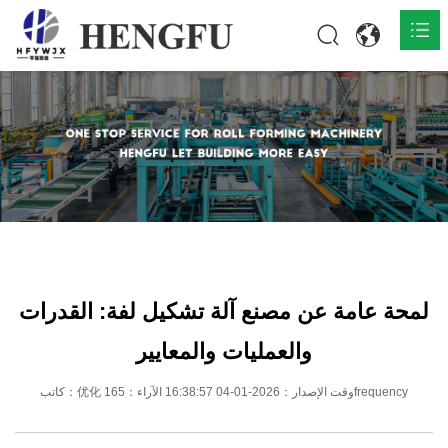
المنزل
المنتجات

حول

أخبار

اتصل
لمحة عامة عن مصنع آلة تشكيل لفة: القدرات
والعمليات والمعايير
كاتب：优化 وقت الإصدار：2026-01-04 16:38:57 الآراء：165frequency