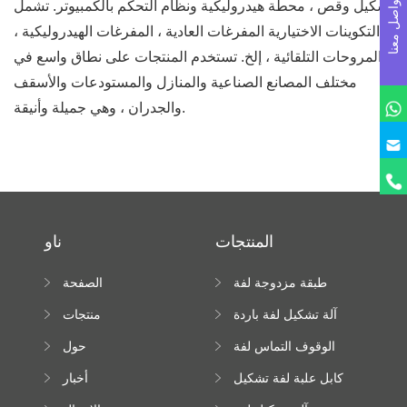
تواصل معنا
تشكيل وقص ، محطة هيدروليكية ونظام التحكم بالكمبيوتر. تشمل
التكوينات الاختيارية المفرغات العادية ، المفرغات الهيدروليكية ،
المروحات التلقائية ، إلخ. تستخدم المنتجات على نطاق واسع في
مختلف المصانع الصناعية والمنازل والمستودعات والأسقف
والجدران ، وهي جميلة وأنيقة.
المنتجات
ناو
طبقة مزدوجة لفة
الصفحة
تشكيل آلة
الرئيسية
آلة تشكيل لفة باردة
منتجات
الوقوف التماس لفة
حول
تشكيل آلة
كابل علبة لفة تشكيل
أخبار
آلة