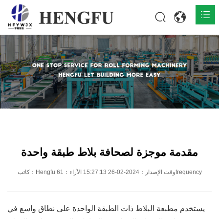
المنزل
المنتجات

حول

أخبار

اتصل
مقدمة موجزة لصحافة بلاط طبقة واحدة
كاتب：Hengfu وقت الإصدار：2024-02-26 15:27:13 الآراء：61frequency
يستخدم مطبعة البلاط ذات الطبقة الواحدة على نطاق واسع في