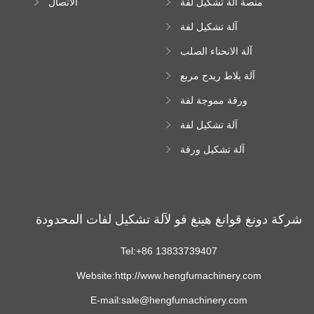
منصة آلة تشكيل لفة
الاتصال
عالية الارتفاع
آلة تشكيل لفة
Downspout
آلة الانحناء الصلب
اللون
آلة بلاط ريدج مربع
ورقة مموجة لفة
تشكيل آلة
آلة تشكيل لفة
زجاجية
آلة تشكيل ورقة
سقف ترابيزويد
شركة دونغ قوانغ هينغ فو لآلة تشكيل لفات المحدودة
Tel:+86 13833739407
Website:http://www.hengfumachinery.com
E-mail:sale@hengfumachinery.com