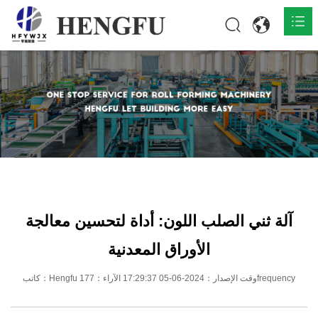
المنزل
المنتجات

حول

أخبار

اتصل
آلة ثني الصلب اللون: أداة لتحسين معالجة
الأوراق المعدنية
كاتب：Hengfu وقت الإصدار：2024-06-05 17:29:37 الآراء：177frequency