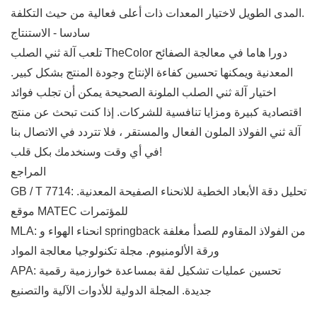
المدى الطويل لاختيار المعدات ذات أعلى فعالية من حيث التكلفة.
سادسا - الاستنتاج
تلعب آلة ثني الصلب TheColor دورا هاما في معالجة الصفائح
المعدنية ويمكنها تحسين كفاءة الإنتاج وجودة المنتج بشكل كبير.
اختيار آلة ثني الصلب الملونة الصحيحة يمكن أن تجلب فوائد
اقتصادية كبيرة ومزايا تنافسية للشركات. إذا كنت تبحث عن منتج
آلة ثني الفولاذ الملون الفعال والمستقر ، فلا تتردد في الاتصال بنا
في أي وقت وسنخدمك بكل قلب!
المراجع
GB / T 7714: تحليل دقة الأبعاد الخطية للانحناء الصفيحة المعدنية.
موقع MATEC للمؤتمرات
MLA: انحناء الهواء و springback من الفولاذ المقاوم للصدأ مغلفة
ورقة الألومنيوم. مجلة تكنولوجيا معالجة المواد
APA: تحسين عمليات تشكيل لفة بمساعدة خوارزمية رقمية
جديدة. المجلة الدولية للأدوات الآلية والتصنيع