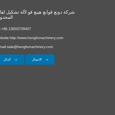
شركة دونغ قوانغ هينغ فو لآلة تشكيل لف
المحدو
l:+86 13833739407
bsite:http://www.hengfumachinery.com
mail:sale@hengfumachinery.com
الاتصال
الدال