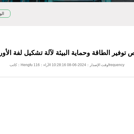
الو
توفير الطاقة وحماية البيئة لآلة تشكيل لفة الأو
كاتب：Hengfu وقت الإصدار：2024-06-08 10:28:16 الآراء：116frequency