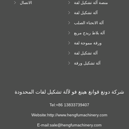
منصة آلة تشكيل لفة
الاتصال
عالية الارتفاع
آلة تشكيل لفة
Downspout
آلة الانحناء الصلب
اللون
آلة بلاط ريدج مربع
ورقة مموجة لفة
تشكيل آلة
آلة تشكيل لفة
زجاجية
آلة تشكيل ورقة
سقف ترابيزويد
شركة دونغ قوانغ هينغ فو لآلة تشكيل لفات المحدودة
Tel:+86 13833739407
Website:http://www.hengfumachinery.com
E-mail:sale@hengfumachinery.com