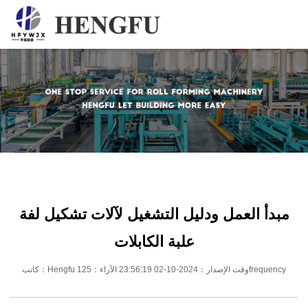
المنزل
المنتجات
حول
أخبار
اتصل
مبدأ العمل ودليل التشغيل لآلات تشكيل لفة
علبة الكابلات
كاتب：Hengfu وقت الإصدار：2024-10-02 23:56:19 الآراء：125frequency