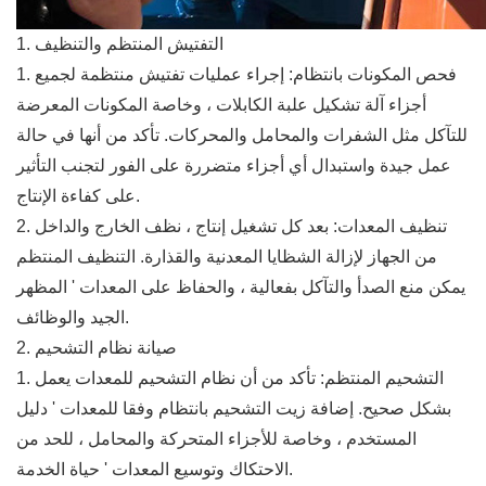
1. التفتيش المنتظم والتنظيف
1. فحص المكونات بانتظام: إجراء عمليات تفتيش منتظمة لجميع
أجزاء آلة تشكيل علبة الكابلات ، وخاصة المكونات المعرضة
للتآكل مثل الشفرات والمحامل والمحركات. تأكد من أنها في حالة
عمل جيدة واستبدال أي أجزاء متضررة على الفور لتجنب التأثير
على كفاءة الإنتاج.
2. تنظيف المعدات: بعد كل تشغيل إنتاج ، نظف الخارج والداخل
من الجهاز لإزالة الشظايا المعدنية والقذارة. التنظيف المنتظم
يمكن منع الصدأ والتآكل بفعالية ، والحفاظ على المعدات ' المظهر
الجيد والوظائف.
2. صيانة نظام التشحيم
1. التشحيم المنتظم: تأكد من أن نظام التشحيم للمعدات يعمل
بشكل صحيح. إضافة زيت التشحيم بانتظام وفقا للمعدات ' دليل
المستخدم ، وخاصة للأجزاء المتحركة والمحامل ، للحد من
الاحتكاك وتوسيع المعدات ' حياة الخدمة.