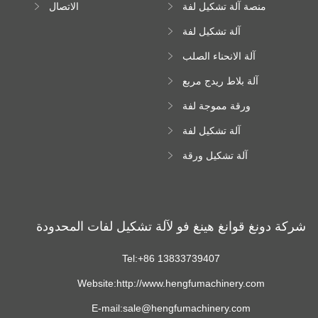
منصة آلة تشكيل لفة
الاتصال
عالية الارتفاع
آلة تشكيل لفة
Downspout
آلة الانحناء الصلب
اللون
آلة بلاط ريدج مربع
ورقة مموجة لفة
تشكيل آلة
آلة تشكيل لفة
زجاجية
آلة تشكيل ورقة
سقف ترابيزويد
شركة دونغ قوانغ هينغ فو لآلة تشكيل لفات المحدودة
Tel:+86 13833739407
Website:http://www.hengfumachinery.com
E-mail:sale@hengfumachinery.com