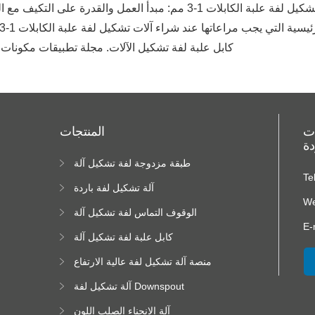
مبدأ العمل والقدرة على التكيف مع السمك. مجلة تكنولوجيا تشكيل لفة باردة
سية التي يجب مراعاتها عند شراء آلات تشكيل لفة علبة الكابلات 1-3 ملم (2025-2030). تقرير صناعة تصنيع المعادن
APA: التطبيقات الصناعية من 1-3mm كابل علبة لفة تشكيل الآلات. مجلة تطبيقات م
ات
المنتجات
دة
طبقة مزدوجة لفة تشكيل آلة
ا
Te
ا
آلة تشكيل لفة باردة
We
الوقوف التماس لفة تشكيل آلة
E-
كابل علبة لفة تشكيل آلة
منصة آلة تشكيل لفة عالية الارتفاع
آلة تشكيل لفة Downspout
آلة الانحناء الصلب اللون