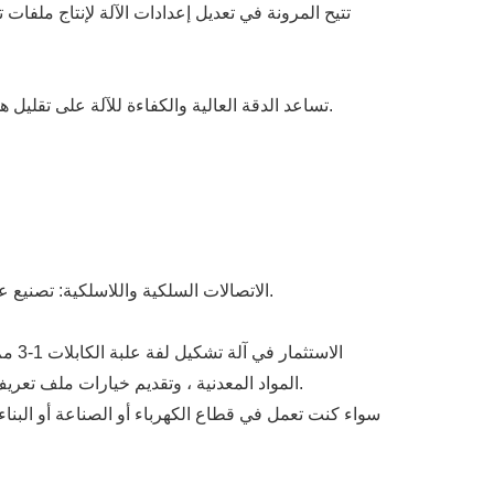
تتيح المرونة في تعديل إعدادات الآلة لإنتاج ملفا
تساعد الدقة العالية والكفاءة للآلة على تقليل هدر المواد ، وضمان استخدام الملفات المعدنية أو الأوراق بفعالية. ويؤدي ذلك إلى توفير التكاليف وممارسات إنتاج أكثر استدامة.
الاتصالات السلكية واللاسلكية: تصنيع علب الكابلات لمراكز البيانات والبنية التحتية للاتصالات السلكية واللاسلكية، حيث تكون إدارة الكابلات المنظمة والأمنة ضرورية.
الاس
المواد المعدنية ، وتقديم خيارات ملف تعريف مرن ، وإنتاج علب عالية الجودة ودائمة بسرعات عالية ، فإن هذه الآلة أصل قيم للشركات المشاركة في إنتاج علب الكابلات.
من خلال اختيار الآلة المناسبة،