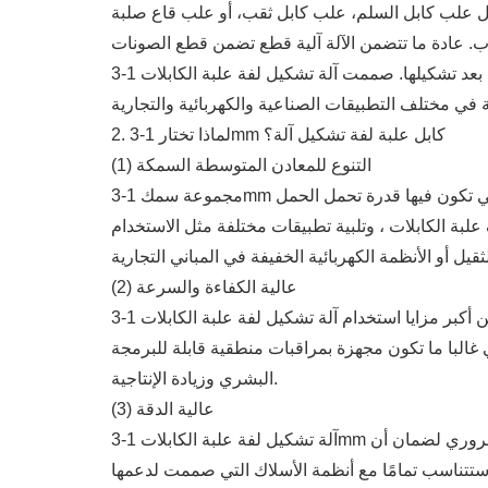
. عادة ما تتضمن الآلة آلية قطع تضمن قطع الصونات
إلى الطول المطلوب بعد تشكيلها. صممت آلة تشكيل لفة علبة الكابلات 1-3mm للتعامل مع المعادن ذات السمك المتوسط ، مما يجعلها مثالية لإنتاج علبات الكابلات المتينة عالية
2. لماذا تختار 1-3mm كابل علبة لفة تشكيل آلة؟
(1) التنوع للمعادن المتوسطة السمكة
مجموعة سمك 1-3mm مثالية لإنتاج علب الكابلات التي تتطلب توازن القوة والمرونة. وتستخدم الصانين ذات هذا السمك بشكل شائع في البيئات التي تكون فيها قدرة تحمل الحمل
ء مجموعة واسعة من ملفات تعريف علبة الكابلات ، وتلبية تطبيقات مختلفة مثل الاستخدام
(2) عالية الكفاءة والسرعة
واحدة من أكبر مزايا استخدام آلة تشكيل لفة علبة الكابلات 1-3mm هي كفاءتها وسرعتها. صممت هذه الآلات لإنتاج عالي السرعة ، مما يسمح للمصنعين بإنتاج كميات كبيرة من علب
 منطقية قابلة للبرمجة (PLC)، أن تعمل الآلة بأقل تدخل يدوي، مما يقلل من فرص الخطأ
البشري وزيادة الإنتاجية.
(3) عالية الدقة
آلة تشكيل لفة علبة الكابلات 1-3mm تضمن دقة عالية ، وإنتاج علبات ذات أبعاد وملفات ثابتة. يتم معايرة الأسطوانات لضمان تشكيل الصونات بدقة ، وهو أمر ضروري لضمان أن