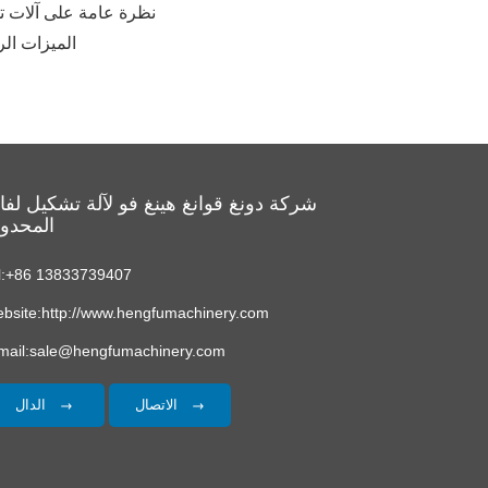
GB / T 7714: نظرة عامة على آلات تشكيل لفة علبة الكابلات 1-3 مم: 
MLA: الميزات الرئي
شركة دونغ قوانغ هينغ فو لآلة تشكيل لف
المحدو
l:+86 13833739407
bsite:http://www.hengfumachinery.com
mail:sale@hengfumachinery.com
الاتصال
الدال