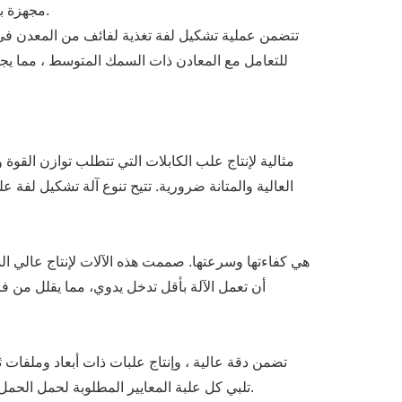
مجهزة بكرات متعددة تشكل تدريجيا المعدن في الملف الشخصي المطلوب، مثل علب كابل السلم، علب كابل ثقب، أو علب قاع صلبة.
تتضمن عملية تشكيل لفة تغذية لفائف من المعدن في 
تلبي كل علبة المعايير المطلوبة لحمل الحمل والسلامة والوظائف. تضمن عملية التشكيل الدقيقة أن علب الكابلات ستتناسب تمامًا مع أنظمة الأسلاك التي صممت لدعمها.