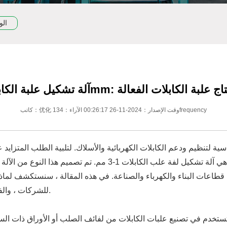
الو
كابلات 1-3mm: دليلك لإنتاج علبة الكابلات الفعالة
كاتب：优化 وقت الإصدار：2024-11-26 00:26:17 الآراء：134frequency
ية لتنظيم ودعم الكابلات الكهربائية والأسلاك. لتلبية الطلب المتزايد
للشركات ، والفوائد التي تقدمها ، وكيفية اختيار أفضل واحد لاحتياجاتك.