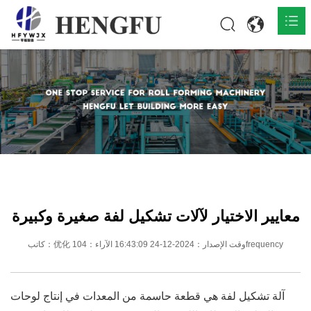
المنزل
المنتجات

حول

أخبار

اتصل
معايير الاختيار لآلات تشكيل لفة صغيرة وكبيرة
كاتب：优化 وقت الإصدار：2024-12-24 16:43:09 الآراء：104frequency
آلة تشكيل لفة هي قطعة حاسمة من المعدات في إنتاج لوحات