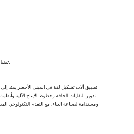
تقنيات توفير الطاقة وصديقة للبيئة في آلات تشكيل لفة تساعد مشاريع البناء على تحقيق درجات أعلى من شهادة المباني الخضراء.
تطبيق آلات تشكيل لفة في المبنى الأخضر يمتد إلى ما
تدوير النفايات الحافة وخطوط الإنتاج الآلية وأنظم
ومستدامة لصناعة البناء. مع التقدم التكنولوجي المس