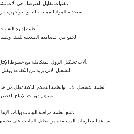
تقنيات تقليل الضوضاء في آلات تشكيل لفة تقلل بفعالية من مستويات الضوضاء التشغيلية.
استخدام المواد الممتصة للصوت وأجهزة عزل الضوضاء يحمي صحة المشغل مع تحسين بيئة العمل.
أنظمة إدارة النفايات تضمن مواقع الإنتاج النظيفة، ومنع تلوث التربة والهواء.
الجمع بين التصاميم الصديقة للبيئة وتقنيات إعادة التدوير يتوافق مع ممارسات الإنتاج المستدامة.
آلات تشكيل الرول المتكاملة مع خطوط الإنتاج الآلية تمكن الإنتاج المستمر والقطع التلقائي والتغليف.
التشغيل الآلي يزيد من الكفاءة ويقلل من العمالة اليدوية ويقلل من تكاليف العمالة في الإنتاج.
أنظمة التشغيل الآلي وأنظمة التحكم الذكية تقلل من هدر الطاقة أثناء تشغيل المعدات مع تسريع معالجة المنتج.
تساهم دورات الإنتاج القصيرة والعمليات المبسطة في تقليل استهلاك الطاقة الكلي.
تتبع أنظمة مراقبة البيانات بيانات الإنتاج في الوقت الحقيقي واستخدام الموارد وحالة المعدات.
تساعد المعلومات المستمدة من تحليل البيانات على تحسين سير العمل وتحسين استخدام الموارد وتقليل النفايات.