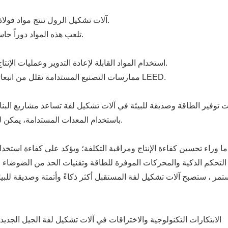
آلات تشكيل الرول تنتج مواد فولاذية عالية الجودة مع قوة ممتازة ومتانة ومقاومة للتآكل.
تلعب هذه المواد دوراً حاسماً في البناء، وتمدد عمر البناء وتخفض تكاليف الصيانة.
استخدام المواد القابلة لإعادة التدوير وعمليات الإنتاج الفعالة يقلل بشكل كبير من التأثير البيئي لإنتاج المواد.
ممارسات التصنيع المستدامة تقلل من انبعاثات الملوثات وتلبي معايير شهادة المباني الخضراء مثل LEED.
باستخدام المعدات المستدامة، يمكن للشركات تعزيز القدرة التنافسية في السوق لمشاريعها.
 وراء تحسين كفاءة الإنتاج ومراقبة التكلفة؛ ويؤكد على كفاءة استخدام 
ة التحكم الذكية والمحركات الموفرة للطاقة وتقنيات الحد من الضوضاء ،
تمر ، ستصبح آلات تشكيل لفة المستقبل أكثر ذكاءً وأتمتة وصديقة للبيئ
GB / T 7714: الابتكارات التكنولوجية والاختراقات في آلات تشكيل لفة الجيل الجد