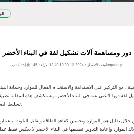
الو
دور ومساهمة آلات تشكيل لفة في البناء الأخضر
كاتب：优化 وقت الإصدار：2024-12-30 18:40:10 الآراء：145frequency
لمية ، مع التركيز على الاستدامة والاستخدام الفعال للموارد وحماية البيئ
كيل لفة دورا لا غنى عنه في البناء الأخضر. وتستكشف هذه المقالة تطبي
تسليط الضوء على تأثيرها الإيجابي على تطوير البناء الصديق للبيئة.
خلال تقليل هدر الموارد وتحسين كفاءة الطاقة وتقليل التلوث. باعتبارها أ
 الموارد وإعادة التدوير. تطبيقها في البناء الأخضر لا يعكس فقط عمليا