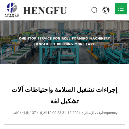
المنزل
المنتجات

حول

أخبار

اتصل
إجراءات تشغيل السلامة واحتياطات آلات
تشكيل لفة
كاتب：优化 وقت الإصدار：2024-12-31 19:09:23 الآراء：137frequency