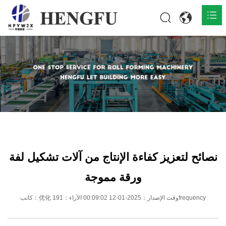
المنزل
المنتجات

حول

أخبار

اتصل
نصائح لتعزيز كفاءة الإنتاج من آلات تشكيل لفة
ورقة مموجة
كاتب：优化 وقت الإصدار：2025-01-12 00:09:02 الآراء：191frequency