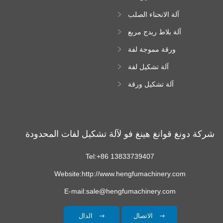
Downspout
آلة الانحناء الصلب
اللون
آلة بلاط ريدج مربع
ورقة مموجة لفة
تشكيل آلة
آلة تشكيل لفة
زجاجية
آلة تشكيل ورقة
سقف ترابيزويد
شركة دونغ قوانغ هينغ فو لآلة تشكيل لفات المحدودة
Tel:+86 13833739407
Website:http://www.hengfumachinery.com
E-mail:sale@hengfumachinery.com
الاتصال
الدال