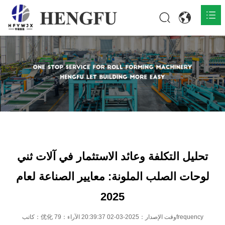
المنزل
المنتجات

حول

أخبار

اتصل
تحليل التكلفة وعائد الاستثمار في آلات ثني
لوحات الصلب الملونة: معايير الصناعة لعام
2025
كاتب：优化 وقت الإصدار：2025-03-02 20:39:37 الآراء：79frequency