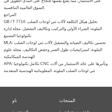
على الاستثمار، مما يضع نفسها للنجاح على المدى الطويل في
السوق العالمية التنافسية.
المراجع
GB / T 7714: تحليل هيكل التكلفة لآلات ثني لوحات الصلب
الملونة: الشراء الأولي والتركيب وتكاليف التشغيل. مجلة إدارة
تكنولوجيا التصنيع
MLA: تحسين تكاليف الصيانة والتشغيل لآلات ثني لوحات الصلب
الملونة: استراتيجيات طول العمر وخفض التكاليف. مجلة علوم
الهندسة الميكانيكية
APA: تكامل تكنولوجيا CNC وتأثيرها على عائد الاستثمار من آلات
ثني لوحات الصلب الملونة. المعلوماتية الهندسية المتقدمة
المنتجات
ناو
طبقة مزدوجة لفة
الصفحة