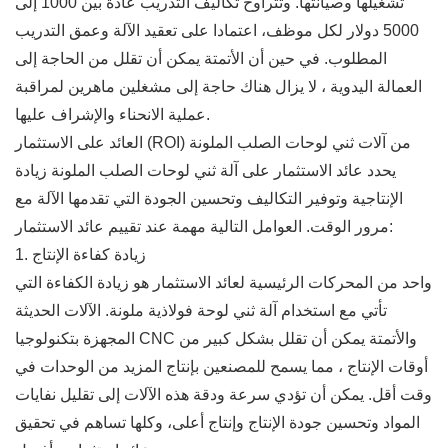
تشغيلها وصيانتها. وتتراوح تكاليف التدريب عادة بين 1000 إلى
5000 دولار لكل موظف، اعتمادا على تعقيد الآلة وعمق التدريب
المطلوب. في حين أن الأتمتة يمكن أن تقلل من الحاجة إلى
العمالة اليدوية ، لا يزال هناك حاجة إلى مشغلين ماهرين لمراقبة
عملية الانحناء والإشراف عليها.
العائد على الاستثمار (ROI) من آلات ثني لوحات الصلب الملونة
يحدد عائد الاستثمار على آلة ثني لوحات الصلب الملونة زيادة
الإنتاجية وتوفير التكاليف وتحسين الجودة التي تقدمها الآلة مع
مرور الوقت. العوامل التالية مهمة عند تقييم عائد الاستثمار:
1. زيادة كفاءة الإنتاج
واحد من المحركات الرئيسية لعائد الاستثمار هو زيادة الكفاءة التي
تأتي مع استخدام آلة ثني لوحة فولاذية ملونة. الآلات الحديثة
المجهزة بتكنولوجيا CNC والأتمتة يمكن أن تقلل بشكل كبير من
أوقات الإنتاج ، مما يسمح للمصنعين بإنتاج المزيد من الوحدات في
وقت أقل. يمكن أن تؤدي سرعة ودقة هذه الآلات إلى تقليل نفايات
المواد وتحسين جودة الإنتاج وإنتاج أعلى، وكلها تساهم في تحقيق