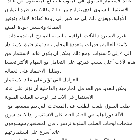
· عائد الاستثمار السنوي: في المتوسط ، يبلغ المصنعون عن عائد
الاستثمار السنوي الذي يتراوح بين 15٪ و 30٪ بعد فترة التوازن
الأولية. ويعزى ذلك إلى حد كبير إلى زيادة كفاءة الإنتاج وتوفير
العمالة وتحسين جودة المنتج.
· فترة الاسترداد للآلات الراقية: بالنسبة للنماذج المتقدمة ذات
الأتمتة العالية وقدرات متعددة المحاور ، قد تمتد فترة الاسترداد
إلى 4 إلى 5 سنوات. ومع ذلك، يمكن أن يكون عائد الاستثمار من
هذه الآلات أعلى بسبب قدرتها على التعامل مع المهام الأكثر تعقيدا
وتقليل الاعتماد على العمالة.
العوامل التي تؤثر على عائد الاستثمار
يمكن للعديد من العوامل الخارجية والداخلية أن تؤثر على عائد
الاستثمار في آلات ثني لوحات الصلب الملونة:
· طلب السوق: يلعب الطلب على المنتجات التي يتم تصنيعها مع
الآلة دورا هاما في العائد العام على الاستثمار. إذا كانت سوق
منتجات لوحات الصلب الملونة تزدهر ، فإن المصنعين سيشوفون
عائد أسرع على استثماراتهم.