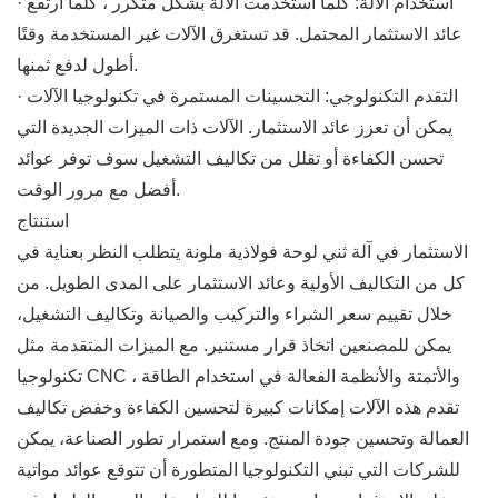
· استخدام الآلة: كلما استخدمت الآلة بشكل متكرر ، كلما ارتفع
عائد الاستثمار المحتمل. قد تستغرق الآلات غير المستخدمة وقتًا
أطول لدفع ثمنها.
· التقدم التكنولوجي: التحسينات المستمرة في تكنولوجيا الآلات
يمكن أن تعزز عائد الاستثمار. الآلات ذات الميزات الجديدة التي
تحسن الكفاءة أو تقلل من تكاليف التشغيل سوف توفر عوائد
أفضل مع مرور الوقت.
استنتاج
الاستثمار في آلة ثني لوحة فولاذية ملونة يتطلب النظر بعناية في
كل من التكاليف الأولية وعائد الاستثمار على المدى الطويل. من
خلال تقييم سعر الشراء والتركيب والصيانة وتكاليف التشغيل،
يمكن للمصنعين اتخاذ قرار مستنير. مع الميزات المتقدمة مثل
تكنولوجيا CNC والأتمتة والأنظمة الفعالة في استخدام الطاقة ،
تقدم هذه الآلات إمكانات كبيرة لتحسين الكفاءة وخفض تكاليف
العمالة وتحسين جودة المنتج. ومع استمرار تطور الصناعة، يمكن
للشركات التي تبني التكنولوجيا المتطورة أن تتوقع عوائد مواتية