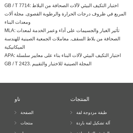
GB / T 7714: اختبار التكيف البيئي لآلات الصحافة من البلاط
المربع في ظروف درجات الحرارة والرطوبة القصوى. مجلة آلات
ومعدات البناء
MLA: تأثير الغبار والجسيمات على أداء وعمر الخدمة لمعدات
الصحافة من بلاط السقف. معاملات الجمعية الصينية للهندسة
الميكانيكية
APA: اختبار التكيف البيئي لآلات البناء بناء على معايير سلسلة
GB / T 2423. المجلة الصينية للاختبار والتقييم
المنتجات
ناو
طبقة مزدوجة لفة
الصفحة
تشكيل آلة
الرئيسية
آلة تشكيل لفة باردة
منتجات