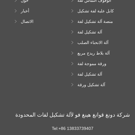
الوقوف التماس لفة
حول
تشكيل آلة
كابل علبة لفة تشكيل
أخبار
آلة
منصة آلة تشكيل لفة
الاتصال
عالية الارتفاع
آلة تشكيل لفة
Downspout
آلة الانحناء الصلب
اللون
آلة بلاط ريدج مربع
ورقة مموجة لفة
تشكيل آلة
آلة تشكيل لفة
زجاجية
آلة تشكيل ورقة
سقف ترابيزويد
شركة دونغ قوانغ هينغ فو لآلة تشكيل لفات المحدودة
Tel:+86 13833739407