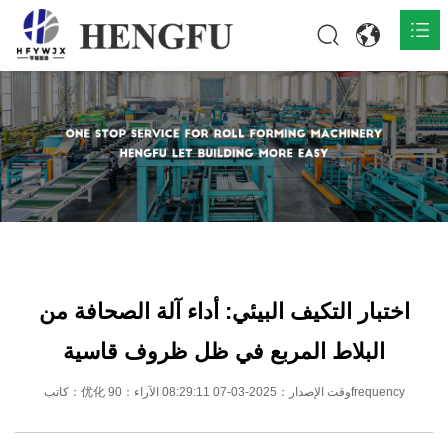
المنزل
المنتجات

حول

أخبار

اتصل
اختبار التكيف البيئي: أداء آلة الصحافة من
البلاط المربع في ظل ظروف قاسية
كاتب：优化 وقت الإصدار：2025-03-07 08:29:11 الآراء：90frequency