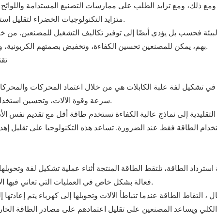
 ومع ذلك، ومع تزايد الطلب على ممارسات التصنيع المستدامة واللوائح 
متزايد التكنولوجيات الخضراء لتقليل استهلاك الطاقة وتقليل النفايات وتحسين الاستدامة العامة.
 البيئة فحسب بل يؤدي أيضًا إلى توفير تكاليف التشغيل للمصنعين. من 
بهم، يمكن للمصنعين تحسين الكفاءة، وتخفيض بصمتهم الكربونية، وخلق ميزة تنافسية في سوق واعية بشكل متزايد للبيئة.
تقن
قة في تشكيل لفة علبة الكابلات هي من خلال اعتماد المحركات والمحركا
سرعة وقوة الآلات، وتحسين استخدام الطاقة بناء على متطلبات الإنتاج في الوقت الحقيقي.
 الطاقة فقط عند الضرورة. تساعد هذه التكنولوجيا على تقليل إهدار
استرداد الطاقة، تلتقط الطاقة المنتجة أثناء عملية تشكيل لفة وتحويلها
فعالة بشكل خاص في العمليات التي تعاني فيها الآلات من بدء وتوقف متكررين ، مثل إنتاج علبة الكابلات.