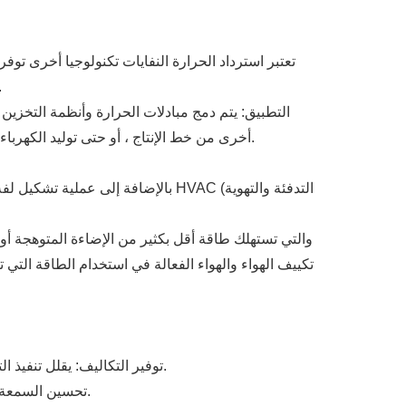
تعتبر استرداد الحرارة النفايات تكنولوجيا أخرى توف
للبيئة. من خلال التقاط هذه الحرارة النفايات وتحويلها إلى طاق
أخرى من خط الإنتاج ، أو حتى توليد الكهرباء. وهذا يقلل من الحاجة إلى مصادر الطاقة الخارجية ويقلل من التكاليف التشغيلية العامة، مما يجعل عملية الإنتاج أكثر استدامة.
بالإضافة إلى عملية تشكيل لفة نفس
تكييف الهواء والهواء الفعالة في استخدام الطاقة الت
توفير التكاليف: يقلل تنفيذ التقنيات الفعالة في استخدام الطاقة من فواتير الكهرباء، ويقلل من تكاليف التشغيل، ويحسن من هوامش الربح مع مرور الوقت.
تحسين السمعة: من المرجح أن تجتذب الشركات التي تتبنى الممارسات المستدامة عملاء وشركاء واعين بالبيئة، مما يعزز موقعها في السوق.