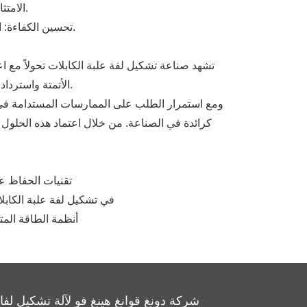
الامتثال للوائح: مع تزايد صرامة اللوائح البيئية، يساعد اعتماد التكنولوجيات الخضراء المصنعين على البقاء متوافقين وتجنب العقوبات.
· تحسين الكفاءة: التكنولوجيات الموفرة للطاقة مثل الأتمتة والأنظمة الذكية تزيد من كفاءة الإنتاج وتقليل النفايات، مما يؤدي إلى زيادة الإنتاجية.
تشهد صناعة تشكيل لفة علبة الكابلات تحولاً مع ا
الأتمتة واسترداد الحرارة النفايات ، يركز المصنعون بشكل متزايد على تحسين عمليات الإنتاج الخاصة بهم لتقليل استهلاك الطاقة والتأثير البيئي.
ومع استمرار الطلب على الممارسات المستدامة في ا
كرائدة في الصناعة. من خلال اعتماد هذه الحلول ال
GB / T 7714: تقني
MLA: محركات كفاءة الطاقة ومحركات التردد ال
APA: أنظمة الطاقة 
شركة دونغ قوانغ هينغ فو لآلة تشكيل لف