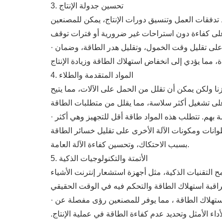
3. تحسين جدولة الإنتاج
 تدفقات العمل وتنسيق دورات الإنتاج، يمكن للمصنعين
· التطبيق: يتيح برنامج جدولة الإنتاج المتقدم للمصنعين تحليل بيانات الإنتاج التاريخية والتنبؤ بالطلب بدقة أكبر. وهذا يساعد على تقليل وقت الخمول، وتقليل هدر الطاقة، وضمان
4. المواد المتقدمة والطلاء
نا ولكن يمكن أن تقلل من الحمل على الآلات، مما يتيح
· التطبيق: يستخدم المصنعون بشكل متزايد الألومنيوم الخفيف الوزن وسبائك الصلب عالية القوة في إنتاج علبة الكابلات الخاصة بهم. تتطلب هذه المواد طاقة أقل للتجهيز وهي أكثر
وانات ومكونات الآلة الأخرى على تقليل خسائر الطاقة
بسبب الاحتكاك، وتحسين كفاءة الآلة العامة.
5. الأتمتة والتكنولوجيات الذكية
قنيات الذكية، مثل أجهزة استشعار إنترنت الأشياء (IoT)
· التطبيق: يمكن لأجهزة استشعار إنترنت الأشياء المثبتة على معدات الإنتاج مراقبة معايير مثل درجة الحرارة والضغط واستهلاك الطاقة ، مما يوفر للمصنعين رؤى مفصلة عن
أداء الأمثل وتحديد عدم كفاءة الطاقة في عملية الإنتاج.