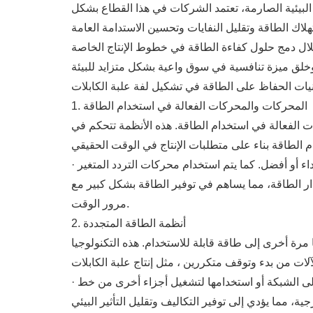
البيئية الصارمة، تعتمد الشركات في هذا القطاع بشكل
خلال دمج حلول كفاءة الطاقة في خطوط الإنتاج الخاصة
يات الحفاظ على الطاقة في تشكيل لفة علبة الكابلات
1. المحركات والمحركات الفعالة في استخدام الطاقة
ت الفعالة في استخدام الطاقة. هذه الأنظمة تتحكم في
· التطبيق: يقوم المصنعون بترقية المحركات التقليدية إلى نماذج عالية الكفاءة تستخدم طاقة أقل مع تقديم نفس الأداء أو أفضل. كما يتم استخدام محركات التردد المتغير (VFDs)
 الطاقة، مما يساهم في توفير الطاقة بشكل كبير مع
مرور الوقت.
2. أنظمة الطاقة المتجددة
 مرة أخرى إلى طاقة قابلة للاستخدام. هذه التكنولوجيا
· التطبيق: يمكن لأنظمة الكبح التجديدية ، على سبيل المثال ، التقاط الطاقة عندما تتباطأ الآلات وتحويلها إلى كهرباء يتم إعادتها إلى الشبكة أو استخدامها لتشغيل أجزاء أخرى من خط