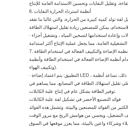
6. أنظمة استرداد الحرارة النفايات
لفة تولد كمية كبيرة من الحرارة، والتي غالبا ما تفقد
· التطبيق: يتم دمج مبادلات الحرارة وأنظمة التخزين الحراري في مرافق تصنيع علبة الكابلات لالتقاط الحرارة الزائدة من الآلات وإعادة استخدامها لتسخين المياه ، وتشغيل أجزاء
. أنظمة الإضاءة والتكييف الفعالة في استخدام الطاقة
ة الفعالة في استخدام الطاقة وأنظمة HVAC (التدفئة والتهوية
وتكييف الهواء).
· التطبيق: يتم اعتماد إضاءة LED ، والتي تستهلك طاقة أقل بكثير من الإضاءة المتوهجة أو الفلورسنت التقليدية ، على نطاق واسع في مرافق التصنيع. علاوة على ذلك، تساعد أنظمة
على تقليل استهلاك الطاقة في المصانع، مما يساهم في
توفير الطاقة بشكل عام في إنتاج علبة الكابلات.
فوائد التصنيع الأخضر في تشكيل لفة علبة الكابلات