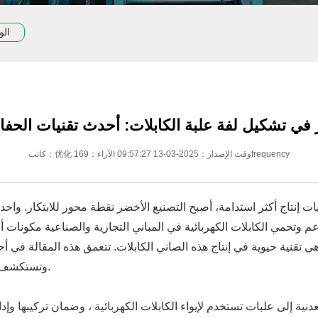
الو
 في تشكيل لفة علبة الكابلات: أحدث تقنيات الحف
كاتب：优化 وقت الإصدار：2025-03-13 09:57:27 الآراء：169frequency
ت إنتاج أكثر استدامة، أصبح التصنيع الأخضر نقطة محور للابتكار. واح
م وتحمي الكابلات الكهربائية في المباني التجارية والصناعية مكونات أس
 تقنية حيوية في إنتاج هذه الصاني الكابلات. تتعمق هذه المقالة في أ
وتستكشف كيف تقود هذه التطورات الصناعة ' الالتزام بالاستدامة.
ة إلى علبات تستخدم لإيواء الكابلات الكهربائية ، وضمان تركيبها وإدارت