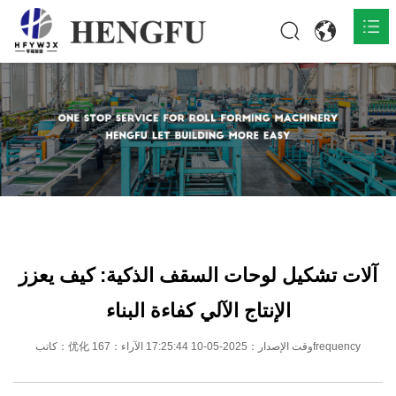
المنزل
المنتجات

حول

أخبار

اتصل
آلات تشكيل لوحات السقف الذكية: كيف يعزز
الإنتاج الآلي كفاءة البناء
كاتب：优化 وقت الإصدار：2025-05-10 17:25:44 الآراء：167frequency