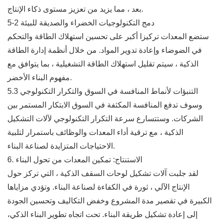
بعد ، مما يزيد من تعزيز مستوى ذكاء الإنتاج.
5-2 دمج التكنولوجيات الخضراء والصديقة للبيئة
ستضع المعدات تركيزا أكبر على تحسين استهلاك الطاقة والتحكم
في الضوضاء وإعادة تدوير المواد. من خلال أنظمة إدارة الطاقة
الذكية ، سيتم تقليل استهلاك الطاقة التشغيلية ، بما يتوافق مع
مفهوم البناء الأخضر.
5.3 التنبؤات لأنماط المنافسة في السوق والتكرار التكنولوجي
وسوف تدفع المنافسة المكثفة في السوق الابتكار المستمر بين
الشركات. وستتسارع سرعة التكرار التكنولوجي لآلات التشكيل
الذكية ، مع ترقية أداء المعدات والوظائف باستمرار لتلبية
الاحتياجات المتزايدة لصناعة البناء.
6. الاستنتاج: تمكين المعدات من تحول البناء
لقد جلبت آلات تشكيل لوحات السقف الذكية ، التي تركز حول
الإنتاج الآلي ، ثورة في الكفاءة لصناعة البناء. وتؤدي مزاياها
الكبيرة في تقصير مدة المشروع وخفض التكاليف وتحسين الجودة
إلى إعادة تشكيل طريقة البناء. تحت اتجاه تطوير البناء الذكي،