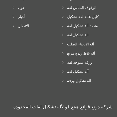
الوقوف التماس لفة
حول
تشكيل آلة
كابل علبة لفة تشكيل
أخبار
آلة
منصة آلة تشكيل لفة
الاتصال
عالية الارتفاع
آلة تشكيل لفة
Downspout
آلة الانحناء الصلب
اللون
آلة بلاط ريدج مربع
ورقة مموجة لفة
تشكيل آلة
آلة تشكيل لفة
زجاجية
آلة تشكيل ورقة
سقف ترابيزويد
شركة دونغ قوانغ هينغ فو لآلة تشكيل لفات المحدودة