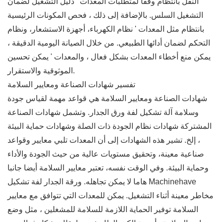
النقل بانتظام وفقا لمتطلبات المعدات ' دليل التشغيل لضمان
التشغيل السلس. بالإضافة إلى ذلك ، فحص المكونات الرئيسية
بانتظام مثل المعدات ' نظام الكهرباء، أجهزة الاستشعار، ونظام
التحكم لضمان أدائها الطبيعي. من خلال الصيانة اليومية الدقيقة ،
يمكن منع أخطاء المعدات بشكل فعال ، والمعدات ' يمكن تحسين
الموثوقية والاستقرار.
تفسير شهادات الصناعة ومعايير السلامة
شهادات الصناعة ومعايير السلامة هي قواعد مهمة لقياس جودة
وسلامة آلة تشكيل لفة ورق الجدار. وتشمل شهادات الصناعة
المشتركة شهادات نظام الجودة ذات الصلة وشهادات حماية البيئة
، إلخ. تشير هذه الشهادات إلى أن المعدات تلبي معايير وقواعد
صناعية معينة، وتحقيق مستويات عالية من حيث الجودة والأداء
وحماية البيئة. وفي الوقت نفسه، تعتبر معايير السلامة أيضا جانبا
هاما لا يمكن تجاهله. ورقة الجدار لفة تشكيل Machinehave
مخاطر معينة أثناء التشغيل. يمكن للمعدات التي تتوافق مع معايير
السلامة توفير الحماية اللازمة للسلامة للمشغلين ، مثل وضع