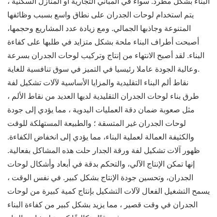
البناء بشكل مطرد. سواء في المباني التجارية أو المنازل السكنية ،
يتم استخدام لوحات الجدران على نطاق واسع بسبب وظائفها
المتنوعة وجاذبها الجمالي. ومع زيادة عدد المشاريع وحجمها،
أصبحت أطراف البناء ملحة بشكل متزايد في طلبها على كفاءة
البناء. لقد أصبح الانتهاء من إنتاج وتركيب لوحات الجدران بسرعة
وعالية الجودة عاملا رئيسيا في التميز في سوق تنافسية للغاية.
نقاط ألم البناء التقليدية والمزايا الأساسية لآلات تشكيل لفة
طرق بناء لوحات الجدران التقليدية لديها العديد من نقاط الألم ،
مثل صعوبة ضمان دقة العمليات اليدوية ، مما يؤدي إلى جودة
لوحات الجدران غير المتسقة ؛ والطبيعة المستهلكة للوقت
والكثيفة العمالة لعملية البناء، مما يؤدي إلى انخفاض الكفاءة.
ظهور آلات تشكيل لفة ورقة الجدار حلت هذه المشاكل بفعالية.
إنها تمكن الإنتاج الآلي، والتحكم بدقة في أبعاد وأشكال لوحات
الجدران، وتحسين جودة الإنتاج بشكل كبير. في نفس الوقت ،
يسمح التشغيل الفعال لآلات التشكيل بإنتاج كمية كبيرة من لوحات
الجدران في وقت قصير ، مما يزيد بشكل كبير من كفاءة البناء