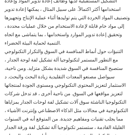
التشكيل المستقبلية لديها وظائف إعادة تدوير المواد وإعادة
استخدامها أكثر اكتمالاً. على سبيل المثال ، يمكنها إعادة تدوير
وتصنيف المواد الخردة التي يتم توليدها أثناء عملية الإنتاج وتجهيزها
إلى مواد خام قابلة لإعادة الاستخدام من خلال عمليات محددة ،
وتحقيق إعادة تدوير الموارد واستخدامها ، بما يتماشى مع اتجاه
التنمية لحماية البيئة الخضراء.
التنبؤات حول أنماط المنافسة في السوق والتكرار التكنولوجي
مع التطور المستمر لتكنولوجيا آلة تشكيل لفة لوحة الجدار ،
ستصبح المنافسة في السوق شديدة بشكل متزايد. ومن ناحية،
سيواصل مصنعو المعدات التقليدية زيادة البحث والبحث. د
الاستثمار لتعزيز المحتوى التكنولوجي ومستوى الجودة لمنتجاتها
لتعزيز مواقعها في السوق. من ناحية أخرى ، قد تدخل شركات
التكنولوجيا الناشئة سوق آلات تشكيل لفة لوحات الجدار بمزاياها
التكنولوجية في مجالات مثل الذكاء الاصطناعي وإنترنت الأشياء ،
مما يجلب تقنيات ومفاهيم جديدة. من المتوقع أنه في السنوات
القليلة القادمة ، ستستمر تكنولوجيا آلة تشكيل لفة ورقة الجدار