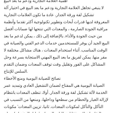
أهمية العلامة التجارية ودعم ما بعد البيع
لا ينبغي تجاهل العلامة التجارية ودعم ما بعد البيع في اختيار آلة
تشكيل لفة ورقة الجدار. عادة ما تكون العلامات التجارية
المعروفة لديها قدرات أبحاث وتطوير تكنولوجية أكثر تقدما وأنظمة
مراقبة الجودة الصارمة ، والمعدات التي تنتجها لها ضمانات أفضل
من حيث الجودة والأداء. بالإضافة إلى ذلك ، يمكن لدعم ما بعد
البيع الجيد أن يوفر للمستخدمين خدمات الدعم الفني والصيانة في
الوقت المناسب. أثناء استخدام المعدات ، هناك مشاكل مختلفة لا
مفر منها. يمكن لفريق ما بعد البيع المهني الاستجابة بسرعة وحل
المشاكل على الفور وتقليل وقت توقف المعدات وضمان التقدم
السلس للإنتاج.
نصائح للصيانة اليومية ومنع الأخطاء
الصيانة اليومية هي المفتاح لضمان التشغيل العادي وتمديد عمر
الخدمة لآلة تشكيل لفة ورقة الجدار. أولا، تنظف المعدات بانتظام
لإزالة الغبار والحطام من سطحها وداخلها، ومنعها من التسبب في
التآكل والتآكل لمكونات المعدات. ثانيا، تزيين المعدات' مكونات