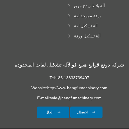
اللون
آلة بلاط ريدج مربع
ورقة مموجة لفة
تشكيل آلة
آلة تشكيل لفة
زجاجية
آلة تشكيل ورقة
سقف ترابيزويد
شركة دونغ قوانغ هينغ فو لآلة تشكيل لفات المحدودة
Tel:+86 13833739407
Website:http://www.hengfumachinery.com
E-mail:sale@hengfumachinery.com
الاتصال
الدال