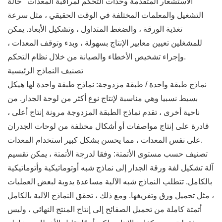
الاستشعار المتقدمة وحدات التحكم لمراقبة المعدات ' حالة
التشغيل والمعلمات المختلفة في الوقت الحقيقي ، مثل سرعة
تغذية الورقة ، والضغط المتداول ، وتشكيل الأبعاد. يمكن
للمشغلين تعيين معايير الإنتاج بسهولة ، وبدء وتوقف المعدات ،
وإجراء تشخيص الأخطاء والصيانة من خلال نظام التحكم.
تصنيف النماذج الرئيسية
نماذج طبقة واحدة / طبقة مزدوجة: نماذج طبقة واحدة لها هيكل
بسيط نسبيا وهي مناسبة لإنتاج نوع أكثر من لوحة الجدار. من
ناحية أخرى ، تقدم نماذج الطبقة المزدوجة مرونة إنتاج أعلى ،
قادرة على إنتاج مواصفات أو أشكال مختلفة من لوحات الجدران
على نفس المعدات ، مما يحسن بشكل كبير استخدام المعدات.
تصنيف حسب مستوى الأتمتة: وفقا لدرجة الأتمتة ، يمكن تقسيم
آلة تشكيل لفة ورقة الجدار إلى نماذج شبه أوتوماتيكية وأتوماتيكية
بالكامل. تتطلب النماذج شبه الآلية مساعدة يدوية لبعض العمليات
، مثل تحميل ورق وتفريغها. ومع ذلك ، تحقق النماذج الآلية بالكامل
أتمتة كاملة من تحميل الصفائح إلى إنتاج المنتج النهائي ، وليس