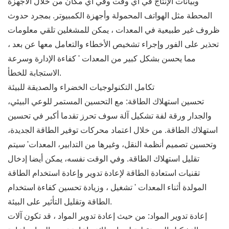
وبيانات الإنتاج في أي وقت وفي أي مكان من خلال الأجهزة
المحطة مثل الهواتف المحمولة وأجهزة الكمبيوتر. بمجرد حدوث
ظروف غير طبيعية في المعدات ، يمكن للمشغلين تلقي معلومات
تحذير على الفور وإجراء تشخيص الأخطاء والتعامل معها عن بعد ،
مما يحسن بشكل كبير من المعدات ' كفاءة الإدارة وسرعة
الاستجابة للخطأ.
تكامل التكنولوجيات الخضراء والصديقة للبيئة
تحسين استهلاك الطاقة: مع التحسين المستمر للوعي البيئي،
والجدار ورقة لفة تشكيل آلة سوف تحرز تقدما أكبر في تحسين
استهلاك الطاقة. من خلال اعتماد محركات توفير الطاقة الجديدة،
وتحسين تصميم أنظمة النقل، وغيرها من التدابير، المعدات' سيتم
تقليل استهلاك الطاقة. وفي الوقت نفسه، يمكن أيضا إدخال
تقنيات استعادة الطاقة لإعادة تدوير وإعادة استخدام الطاقة
المولدة أثناء المعدات ' تشغيل ، وزيادة تحسين كفاءة استخدام
الطاقة وتقليل التأثير على البيئة.
إعادة تدوير المواد: من حيث إعادة تدوير المواد ، قد تكون آلات