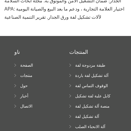
الجدار: ضمان التشغيل الآمن والموثوق به. مجلة أبحاث السلامة
APA: اختيار العلامة التجارية ، ودعم ما بعد البيع والصيانة اليومية
لآلات تشكيل لفة ورق الجدار. تقرير التنمية الصناعية
المنتجات
ناو
طبقة مزدوجة لفة
الصفحة
تشكيل آلة
الرئيسية
آلة تشكيل لفة باردة
منتجات
الوقوف التماس لفة
حول
تشكيل آلة
كابل علبة لفة تشكيل
أخبار
آلة
منصة آلة تشكيل لفة
الاتصال
عالية الارتفاع
آلة تشكيل لفة
Downspout
آلة الانحناء الصلب