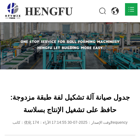
المنزل
المنتجات

حول

أخبار

اتصل
جدول صيانة آلة تشكيل لفة طبقة مزدوجة:
حافظ على تشغيل الإنتاج بسلاسة
كاتب：优化 وقت الإصدار：2025-07-30 17:14:55 الآراء：174frequency