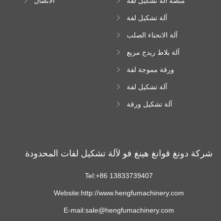
منصة آلة تشكيل لفة
الاتصال
عالية الارتفاع
آلة تشكيل لفة
Downspout
آلة الانحناء الصلب
اللون
آلة بلاط ريدج مربع
ورقة مموجة لفة
تشكيل آلة
آلة تشكيل لفة
زجاجية
آلة تشكيل ورقة
سقف ترابيزويد
شركة دونغ قوانغ هينغ فو لآلة تشكيل لفات المحدودة
Tel:+86 13833739407
Website:http://www.hengfumachinery.com
E-mail:sale@hengfumachinery.com