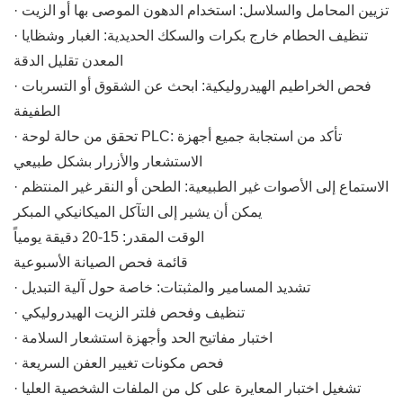
· تزيين المحامل والسلاسل: استخدام الدهون الموصى بها أو الزيت
· تنظيف الحطام خارج بكرات والسكك الحديدية: الغبار وشظايا
المعدن تقليل الدقة
· فحص الخراطيم الهيدروليكية: ابحث عن الشقوق أو التسربات
الطفيفة
· تحقق من حالة لوحة PLC: تأكد من استجابة جميع أجهزة
الاستشعار والأزرار بشكل طبيعي
· الاستماع إلى الأصوات غير الطبيعية: الطحن أو النقر غير المنتظم
يمكن أن يشير إلى التآكل الميكانيكي المبكر
الوقت المقدر: 15-20 دقيقة يومياً
قائمة فحص الصيانة الأسبوعية
· تشديد المسامير والمثبتات: خاصة حول آلية التبديل
· تنظيف وفحص فلتر الزيت الهيدروليكي
· اختبار مفاتيح الحد وأجهزة استشعار السلامة
· فحص مكونات تغيير العفن السريعة
· تشغيل اختبار المعايرة على كل من الملفات الشخصية العليا