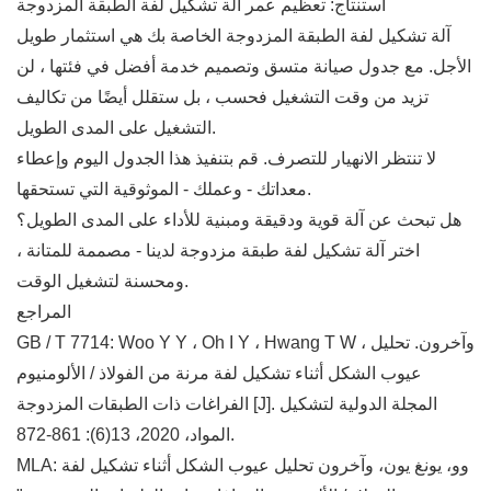
استنتاج: تعظيم عمر آلة تشكيل لفة الطبقة المزدوجة
آلة تشكيل لفة الطبقة المزدوجة الخاصة بك هي استثمار طويل
الأجل. مع جدول صيانة متسق وتصميم خدمة أفضل في فئتها ، لن
تزيد من وقت التشغيل فحسب ، بل ستقلل أيضًا من تكاليف
التشغيل على المدى الطويل.
لا تنتظر الانهيار للتصرف. قم بتنفيذ هذا الجدول اليوم وإعطاء
معداتك - وعملك - الموثوقية التي تستحقها.
هل تبحث عن آلة قوية ودقيقة ومبنية للأداء على المدى الطويل؟
اختر آلة تشكيل لفة طبقة مزدوجة لدينا - مصممة للمتانة ،
ومحسنة لتشغيل الوقت.
المراجع
GB / T 7714: Woo Y Y ، Oh I Y ، Hwang T W ، وآخرون. تحليل
عيوب الشكل أثناء تشكيل لفة مرنة من الفولاذ / الألومنيوم
الفراغات ذات الطبقات المزدوجة [J]. المجلة الدولية لتشكيل
المواد، 2020، 13(6): 861-872.
MLA: وو، يونغ يون، وآخرون تحليل عيوب الشكل أثناء تشكيل لفة