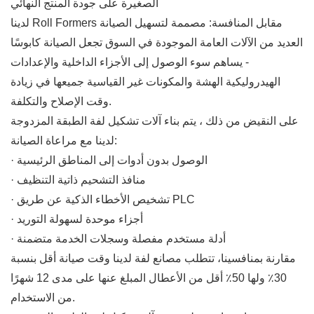
الصغيرة على جودة المنتج النهائي
لدينا Roll Formers مقابل المنافسة: مصممة لتسهيل الصيانة
العديد من الآلات العامة الموجودة في السوق تجعل الصيانة كابوسًا
- يساهم سوء الوصول إلى الأجزاء الداخلية والإعدادات
الهيدروليكية الهشة والمكونات غير القياسية جميعها في زيادة
وقت الإصلاح والتكلفة.
على النقيض من ذلك ، يتم بناء آلات تشكيل لفة الطبقة المزدوجة
لدينا مع مراعاة الصيانة:
· الوصول بدون أدوات إلى المناطق الرئيسية
· منافذ التشحيم ذاتية التنظيف
· تشخيص الأخطاء الذكية عن طريق PLC
· أجزاء موحدة لسهولة التوريد
· أدلة مستخدم مفصلة وسجلات الخدمة متضمنة
مقارنة بمنافسينا، تتطلب مصانع لفة لدينا وقت صيانة أقل بنسبة
30٪ ولها 50٪ أقل من الأعطال المبلغ عنها على مدى 12 شهرًا
من الاستخدام.