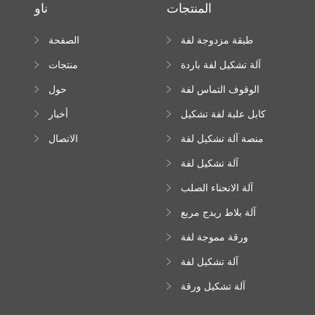
المنتجات
ناو
طبقة مزدوجة لفة
الصفحة
تشكيل آلة
الرئيسية
آلة تشكيل لفة باردة
منتجات
الوقوف التماس لفة
حول
تشكيل آلة
كابل علبة لفة تشكيل
أخبار
آلة
منصة آلة تشكيل لفة
الاتصال
عالية الارتفاع
آلة تشكيل لفة
Downspout
آلة الانحناء الصلب
اللون
آلة بلاط ريدج مربع
ورقة مموجة لفة
تشكيل آلة
آلة تشكيل لفة
زجاجية
آلة تشكيل ورقة
سقف ترابيزويد