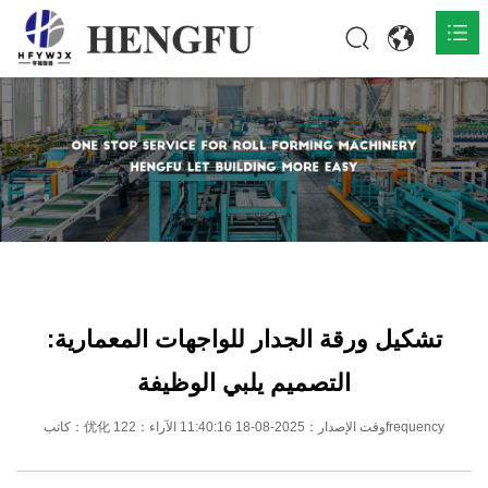
المنزل
المنتجات

حول

أخبار

اتصل
تشكيل ورقة الجدار للواجهات المعمارية:
التصميم يلبي الوظيفة
كاتب：优化 وقت الإصدار：2025-08-18 11:40:16 الآراء：122frequency