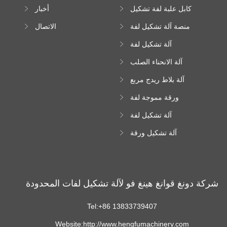
تشكيل آلة
كابل علبة لفة تشكيل
أخبار
آلة
منصة آلة تشكيل لفة
الاتصال
عالية الارتفاع
آلة تشكيل لفة
Downspout
آلة الانحناء الصلب
اللون
آلة بلاط ريدج مربع
ورقة مموجة لفة
تشكيل آلة
آلة تشكيل لفة
زجاجية
آلة تشكيل ورقة
سقف ترابيزويد
شركة دونغ قوانغ هينغ فو لآلة تشكيل لفات المحدودة
Tel:+86 13833739407
Website:http://www.hengfumachinery.com