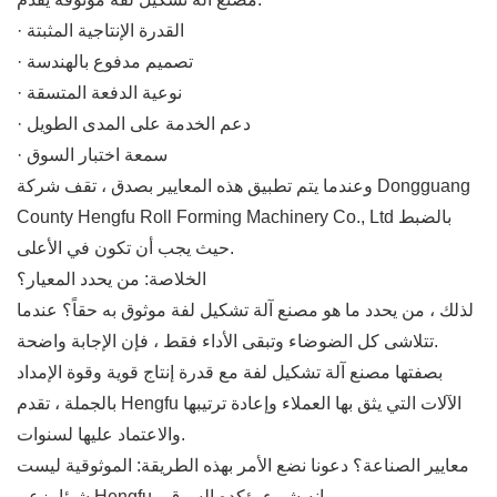
· القدرة الإنتاجية المثبتة
· تصميم مدفوع بالهندسة
· نوعية الدفعة المتسقة
· دعم الخدمة على المدى الطويل
· سمعة اختبار السوق
وعندما يتم تطبيق هذه المعايير بصدق ، تقف شركة Dongguang
County Hengfu Roll Forming Machinery Co., Ltd بالضبط
حيث يجب أن تكون في الأعلى.
الخلاصة: من يحدد المعيار؟
لذلك ، من يحدد ما هو مصنع آلة تشكيل لفة موثوق به حقاً؟ عندما
تتلاشى كل الضوضاء وتبقى الأداء فقط ، فإن الإجابة واضحة.
بصفتها مصنع آلة تشكيل لفة مع قدرة إنتاج قوية وقوة الإمداد
بالجملة ، تقدم Hengfu الآلات التي يثق بها العملاء وإعادة ترتيبها
والاعتماد عليها لسنوات.
معايير الصناعة؟ دعونا نضع الأمر بهذه الطريقة: الموثوقية ليست
شيئا يزعم Hengfu - إنه شيء يؤكده السوق.