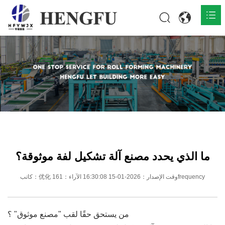
المنزل
المنتجات

حول

أخبار

اتصل
ما الذي يحدد مصنع آلة تشكيل لفة موثوقة؟
كاتب：优化 وقت الإصدار：2026-01-15 16:30:08 الآراء：161frequency
من يستحق حقًا لقب "مصنع موثوق" ؟