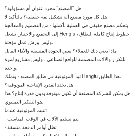
هل "المصنع" مجرد عنوان أم مسؤولية؟
هل كل مورد مصنع آلة تشكيل لفة حقيقية؟ بالتأكيد لا
يتحكم مصنع حقيقي في العملية بأكملها - من التصميم والمعالجة
إلى التجميع والاختبار. تشغل Hengfu خطوط إنتاج كاملة النطاق ،
وليس ورش عمل مؤقتة.
ماذا يعني ذلك للعملاء؟ يعني الجودة المتسقة والأداء القابل
للتكرار والآلات المصممة للواقع الصناعي ، وليس مشاريع لمرة
واحدة.
تبدأ الموثوقية في طابق المصنع - وتملك Hengfu هذا الطابق.
هل تحدد القدرة الإنتاجية الموثوقية؟
هل يمكن للشركة المصنعة أن تكون موثوقة بدون قدرة إنتاج؟ هذا
هو التفكير التمنيوي.
تثبت الموثوقية عندما:
· يتم تسليم الآلات في الوقت المناسب
· تظل أوامر الدفعة متسقة
· يتلقى العملاء المتكررون أداء متطابق