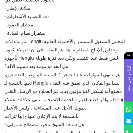
· صلابة الإطار
· دقة التصنيع الأسطوانة
· محاذاة العمود
· استقرار نظام القيادة
تم بناء آلات Hengfu لتتحمل التشغيل المستمر والأحمولة العالية
وجداول الإنتاج المطلوبة. هذا هو السبب في أن العملاء يثقون
بأجهزة Hengfu ليس فقط عند التثبيت ولكن بعد فترة طويلة.
هل الخدمة مهمة بعد تسليم الآلة؟
تواصل معنا
هل تنتهي الموثوقية عند الشحن؟ بالنسبة للموردين الضعيفين،
نعم. بالنسبة لـ Hengfu ، هذا هو المكان الذي تعمق فيه الثقة.
مصنع آلة تشكيل لفة موثوق به يدعم العملاء مع الإرشاد التقني
وتوافر قطع الغيار والخدمة الاستجابة. تبني علاقات عملاء Hengfu
طويلة الأجل على المساءلة ، وليس الأعذار.
السمعة لا يتم الإعلان عنها - إنها تتراكم.
هل سمعة السوق مجرد مصطلح تسويقي؟
هل يمكن تزوير السمعة في التصنيع الصناعي؟ ليس لفترة طويلة