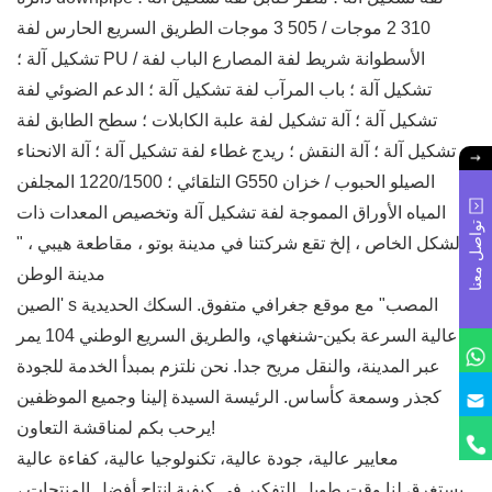
310 2 موجات / 505 3 موجات الطريق السريع الحارس لفة
تشكيل آلة ؛ PU / الأسطوانة شريط لفة المصارع الباب لفة
تشكيل آلة ؛ باب المرآب لفة تشكيل آلة ؛ الدعم الضوئي لفة
تشكيل آلة ؛ آلة تشكيل لفة علبة الكابلات ؛ سطح الطابق لفة
تشكيل آلة ؛ آلة النقش ؛ ريدج غطاء لفة تشكيل آلة ؛ آلة الانحناء
التلقائي ؛ 1220/1500 المجلفن G550 الصيلو الحبوب / خزان
المياه الأوراق المموجة لفة تشكيل آلة وتخصيص المعدات ذات
تواصل معنا
الشكل الخاص ، إلخ تقع شركتنا في مدينة بوتو ، مقاطعة هيبي ، "
مدينة الوطن
الصين' s المصب" مع موقع جغرافي متفوق. السكك الحديدية
عالية السرعة بكين-شنغهاي، والطريق السريع الوطني 104 يمر
عبر المدينة، والنقل مريح جدا. نحن نلتزم بمبدأ الخدمة للجودة
كجذر وسمعة كأساس. الرئيسة السيدة إلينا وجميع الموظفين
يرحب بكم لمناقشة التعاون!
معايير عالية، جودة عالية، تكنولوجيا عالية، كفاءة عالية
يستغرق لنا وقت طويل للتفكير في كيفية إنتاج أفضل المنتجات ،