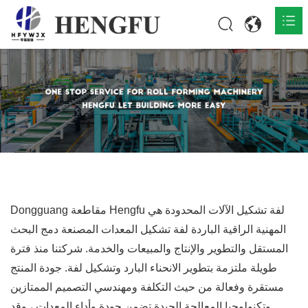
المنزل
المنتجات

حول

أخبار

اتصل
Dongguang مقاطعة Hengfu لفة تشكيل الآلات المحدودة هي
المهنية الراقية الباردة لفة تشكيل المعدات المصنعة دمج البحث
المستقل والتطوير والإنتاج والمبيعات والخدمة. شركتنا منذ فترة
طويلة ملتزمة بتطوير الانحناء البارد وتشكيل لفة. جودة المنتج
مستقرة وفعالة من حيث التكلفة ومهندسي التصميم الممتازين
وتكنولوجيا المعالجة الجيدة تضمن جودة وأداء المعدات ، وقد