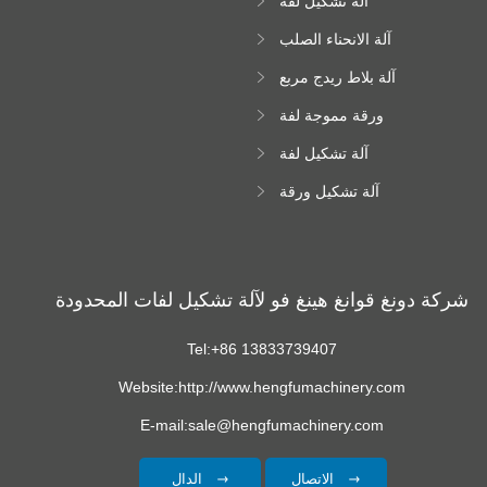
آلة تشكيل لفة
Downspout
آلة الانحناء الصلب
اللون
آلة بلاط ريدج مربع
ورقة مموجة لفة
تشكيل آلة
آلة تشكيل لفة
زجاجية
آلة تشكيل ورقة
سقف ترابيزويد
شركة دونغ قوانغ هينغ فو لآلة تشكيل لفات المحدودة
Tel:+86 13833739407
Website:http://www.hengfumachinery.com
E-mail:sale@hengfumachinery.com
الاتصال
الدال