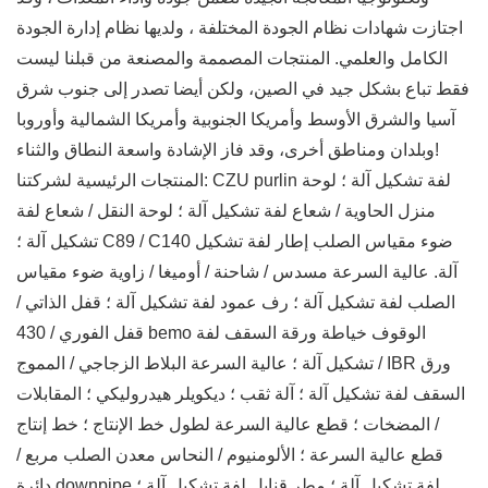
اجتازت شهادات نظام الجودة المختلفة ، ولديها نظام إدارة الجودة
الكامل والعلمي. المنتجات المصممة والمصنعة من قبلنا ليست
فقط تباع بشكل جيد في الصين، ولكن أيضا تصدر إلى جنوب شرق
آسيا والشرق الأوسط وأمريكا الجنوبية وأمريكا الشمالية وأوروبا
وبلدان ومناطق أخرى، وقد فاز الإشادة واسعة النطاق والثناء!
المنتجات الرئيسية لشركتنا: CZU purlin لفة تشكيل آلة ؛ لوحة
منزل الحاوية / شعاع لفة تشكيل آلة ؛ لوحة النقل / شعاع لفة
تشكيل آلة ؛ C89 / C140 ضوء مقياس الصلب إطار لفة تشكيل
آلة. عالية السرعة مسدس / شاحنة / أوميغا / زاوية ضوء مقياس
الصلب لفة تشكيل آلة ؛ رف عمود لفة تشكيل آلة ؛ قفل الذاتي /
قفل الفوري / 430 bemo الوقوف خياطة ورقة السقف لفة
تشكيل آلة ؛ عالية السرعة البلاط الزجاجي / المموج / IBR ورق
السقف لفة تشكيل آلة ؛ آلة ثقب ؛ ديكويلر هيدروليكي ؛ المقابلات
/ المضخات ؛ قطع عالية السرعة لطول خط الإنتاج ؛ خط إنتاج
قطع عالية السرعة ؛ الألومنيوم / النحاس معدن الصلب مربع /
دائرة downpipe لفة تشكيل آلة ؛ مطر قنابل لفة تشكيل آلة ؛