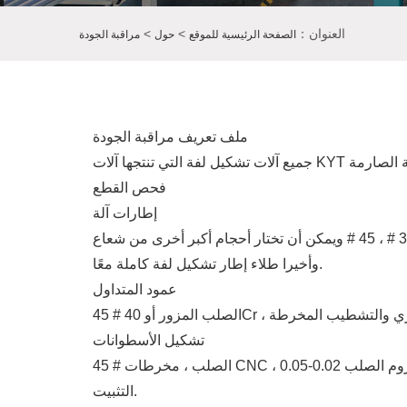
العنوان：
>
>
الصفحة الرئيسية للموقع
حول
مراقبة الجودة
ملف تعريف مراقبة الجودة
فحص القطع
إطارات آلة
يعتمد على حجم آلة تشكيل لفة ، لدينا 20 # ، 35 # ، 45 # ويمكن أن تختار أحجام أكبر أخرى من شعاع H ، بعد التفجير والتخلص ، نلحام كل قطعة من شعاع H ثم نلمع مكان اللحام ،
وأخيرا طلاء إطار تشكيل لفة كاملة معًا.
عمود المتداول
تشكيل الأسطوانات
45 # الصلب ، مخرطات CNC ، مصقولة بدقة ، سمك الكروم الصلب 0.02-0.05mm لمكافحة الصدأ وتحسين تشكيل الأسطوانات ' صلابة. سيتم فحص جميع بكرات تشكيل قبل
التثبيت.