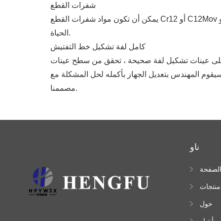
شفرات القطع
يمكن أن تكون مواد شفرات القطع Cr12 أو C12Mov أو SKD11 لأنواعنا من آلات تشكيل لفة. قبل تثبيت شفرات القطع على إطار القطع ، سيتم اختبار صلابة لضمان استخدام
الحياة.
كامل لفة تشكيل خط التفتيش
ول على عينات تشكيل لفة صحيحة ، تحقق من سطح عينات
 سيقوم المهندس بتعديل الجهاز بأكمله لحل المشكلة مع
مصممنا.
ناو
لصفحة
لرئيسية
منتجات
حول