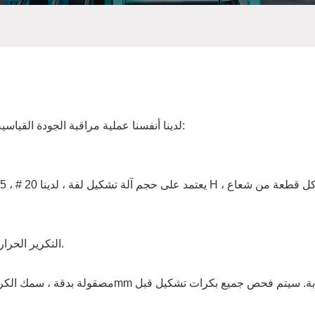
جميع آلات تشكيل لفة التي تنتجها آلات KYT لدينا أنفسنا عملية مراقبة الجودة القياسية الصارمة:
45 # الصلب المزور أو 40Cr ، التكرير الحراري والتشطيب المخرطة.