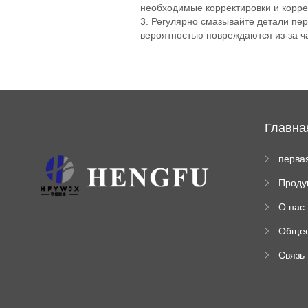
необходимые корректировки и корре
3. Регулярно смазывайте детали пе
вероятностью повреждаются из-за ч
Главна
перва
стран
Проду
а
ы
О нас
Обще
венна
Связь
инфо
ация