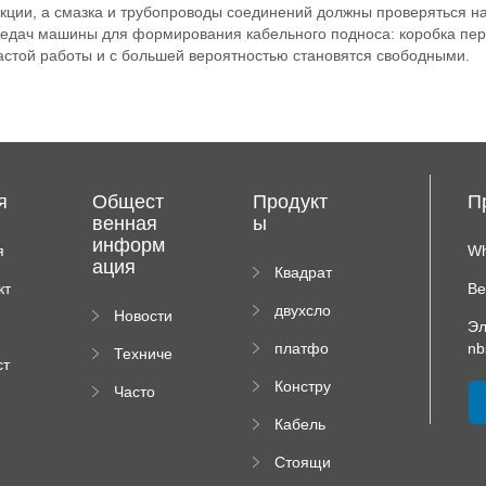
кции, а смазка и трубопроводы соединений должны проверяться н
редач машины для формирования кабельного подноса: коробка пер
астой работы и с большей вероятностью становятся свободными.
я
Общест
Продукт
П
венная
ы
информ
я
Wh
ация
иц
Квадрат
кт
Ве
ная
двухсло
Новости
плиточн
Эл
йный
компан
ая
платфо
nb
Техниче
вальцов
ии
машина
ст
рма
ская
ый
я
Констру
Часто
высотно
докуме
пресс
рм
ктор
задавае
го
нтация
Кабель
падаю
мые
роликов
ный
щей
вопрос
ого
Стоящи
поднос
трубы
ы
пресса
й Шов