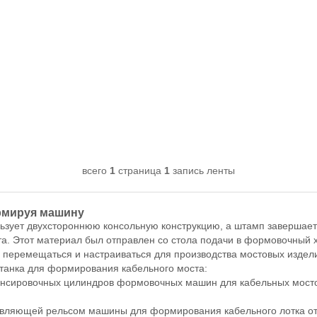
всего
1
страница
1
запись ленты
рмируя машину
льзует двухстороннюю консольную конструкцию, а штамп завершает
та. Этот материал был отправлен со стола подачи в формовочный 
 перемещаться и настраиваться для производства мостовых издел
танка для формирования кабельного моста:
ансировочных цилиндров формовочных машин для кабельных мосто
авляющей рельсом машины для формирования кабельного лотка от