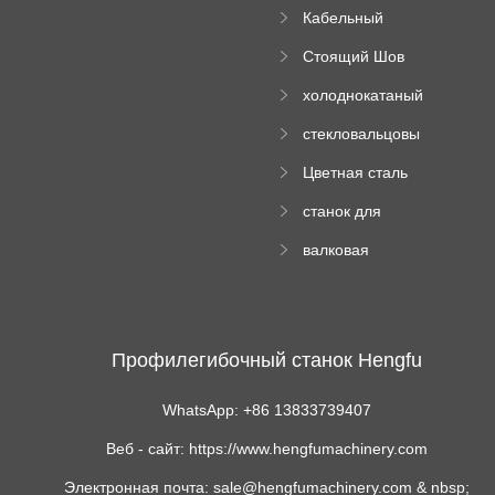
падающей
вопросы
пресса
Кабельный
трубы
поднос рулон
Стоящий Шов
формируя
Ролл Формируя
машину
холоднокатаный
Машина
формовочный
стекловальцовы
станок
й пресс
Цветная сталь
изгибающая
станок для
машина
формования
валковая
трапециевидных
формовочная
панелей
машина для
гофрированного
картона
Профилегибочный станок Hengfu
WhatsApp: +86 13833739407
Веб - сайт: https://www.hengfumachinery.com
Электронная почта: sale@hengfumachinery.com & nbsp;