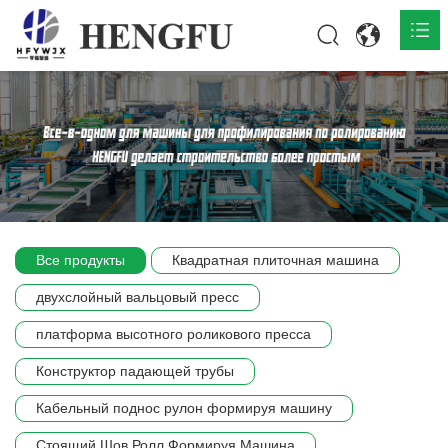
Главная
О нас

Продукты

Общественная

Все продукты
Квадратная плиточная машина
Сцена компании
двухслойный вальцовый пресс
Связь
платформа высотного роликового пресса
Конструктор падающей трубы
Кабельный поднос рулон формируя машину
Стоящий Шов Ролл Формируя Машина