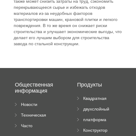
также может снизить затраты на труд, сэкономить
перекрывающееся сырье и избежать отходов
материалов из-за неудобных факторов
транспортировки машин, крановой плитки и легкого
повреждения. В то же время он снижает риски
строительства и улучшает экономические выгоды, что
делает его лучшим выбором для строительства
завода по стальной конструкции.
Общественная
Продукты
информация
Квадратная
Новости
плиточная
двухслойный
компании
машина
Техническая
вальцовый
платформа
документация
пресс
Часто
высотного
Конструктор
задаваемые
роликового