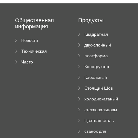
Общественная
Продукты
информация
Квадратная
Новости
плиточная
двухслойный
компании
машина
Техническая
вальцовый
платформа
документация
пресс
Часто
высотного
Конструктор
задаваемые
роликового
падающей
вопросы
пресса
Кабельный
трубы
поднос рулон
Стоящий Шов
формируя
Ролл Формируя
машину
холоднокатаный
Машина
формовочный
стекловальцовы
станок
й пресс
Цветная сталь
изгибающая
станок для
машина
формования