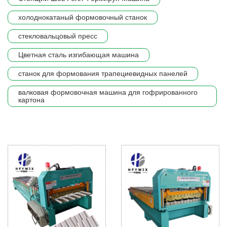
холоднокатаный формовочный станок
стекловальцовый пресс
Цветная сталь изгибающая машина
станок для формования трапециевидных панелей
валковая формовочная машина для гофрированного
картона