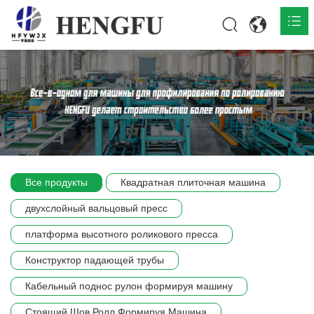
Главная
О нас

Продукты

Общественная

Все продукты
Квадратная плиточная машина
Сцена компании
двухслойный вальцовый пресс
Связь
платформа высотного роликового пресса
Конструктор падающей трубы
Кабельный поднос рулон формируя машину
Стоящий Шов Ролл Формируя Машина