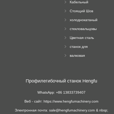
Кабельный
трубы
поднос рулон
Стоящий Шов
формируя
Ролл Формируя
машину
холоднокатаный
Машина
формовочный
стекловальцовы
станок
й пресс
Цветная сталь
изгибающая
станок для
машина
формования
валковая
трапециевидных
формовочная
панелей
машина для
гофрированного
картона
Профилегибочный станок Hengfu
WhatsApp: +86 13833739407
Веб - сайт: https://www.hengfumachinery.com
Электронная почта: sale@hengfumachinery.com & nbsp;