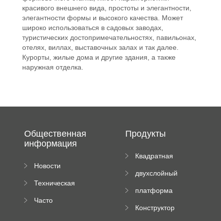
красивого внешнего вида, простоты и элегантности,
элегантности формы и высокого качества. Может
широко использоваться в садовых заводах,
туристических достопримечательностях, павильонах,
отелях, виллах, выставочных залах и так далее.
Курорты, жилые дома и другие здания, а также
наружная отделка.
Общественная
Продукты
информация
Квадратная
Новости
плиточная
двухслойный
компании
машина
Техническая
вальцовый
платформа
документация
пресс
Часто
высотного
Конструктор
задаваемые
роликового
падающей
вопросы
пресса