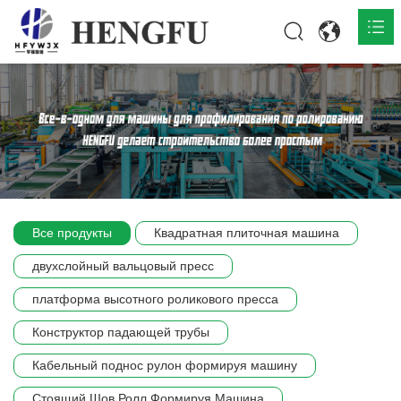
Главная
О нас

Продукты

Общественная

Все продукты
Квадратная плиточная машина
Сцена компании
двухслойный вальцовый пресс
Связь
платформа высотного роликового пресса
Конструктор падающей трубы
Кабельный поднос рулон формируя машину
Стоящий Шов Ролл Формируя Машина