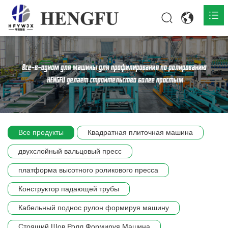
Главная
О нас

Продукты

Общественная

Все продукты
Квадратная плиточная машина
Сцена компании
двухслойный вальцовый пресс
Связь
платформа высотного роликового пресса
Конструктор падающей трубы
Кабельный поднос рулон формируя машину
Стоящий Шов Ролл Формируя Машина