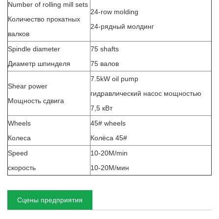
Number of rolling mill sets
24-row molding
Количество прокатных
24-рядный молдинг
валков
Spindle diameter
75 shafts
Диаметр шпинделя
75 валов
7.5kW oil pump
Shear power
гидравлический насос мощностью
Мощность сдвига
7,5 кВт
Wheels
45# wheels
Колеса
Колёса 45#
Speed
10-20M/min
скорость
10-20М/мин
Сцены предприятия