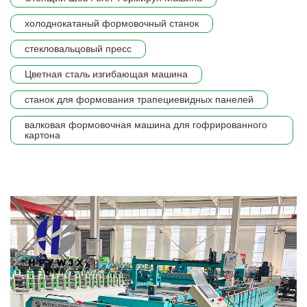
холоднокатаный формовочный станок
стекловальцовый пресс
Цветная сталь изгибающая машина
станок для формования трапециевидных панелей
валковая формовочная машина для гофрированного
картона