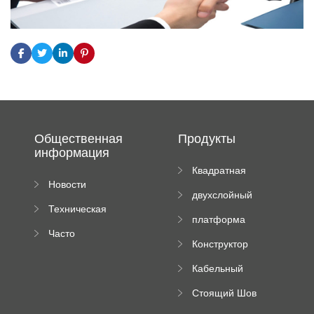
Общественная
Продукты
информация
Квадратная
Новости
плиточная
двухслойный
компании
машина
Техническая
вальцовый
платформа
документация
пресс
Часто
высотного
Конструктор
задаваемые
роликового
падающей
вопросы
пресса
Кабельный
трубы
поднос рулон
Стоящий Шов
формируя
Ролл Формируя
машину