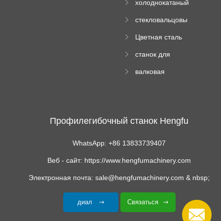
холоднокатаный
Машина
формовочный
стекловальцовы
станок
й пресс
Цветная сталь
изгибающая
станок для
машина
формования
валковая
трапециевидных
формовочная
панелей
машина для
гофрированного
картона
Профилегибочный станок Hengfu
WhatsApp: +86 13833739407
Веб - сайт: https://www.hengfumachinery.com
Электронная почта: sale@hengfumachinery.com & nbsp;
диал
Связаться