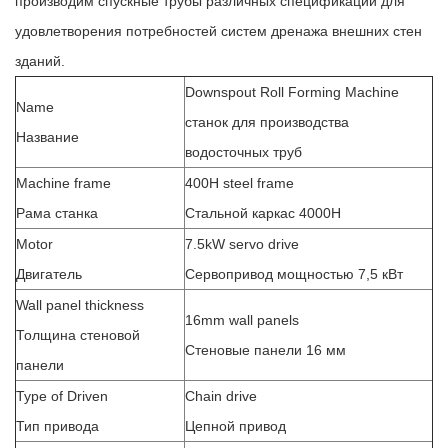
производим спускные трубы различных спецификаций для
удовлетворения потребностей систем дренажа внешних стен
зданий.
Downspout Roll Forming Machine
Name
станок для производства
Название
водосточных труб
Machine frame
400H steel frame
Рама станка
Стальной каркас 4000H
Motor
7.5kW servo drive
Двигатель
Сервопривод мощностью 7,5 кВт
Wall panel thickness
16mm wall panels
Толщина стеновой
Стеновые панели 16 мм
панели
Type of Driven
Chain drive
Тип привода
Цепной привод