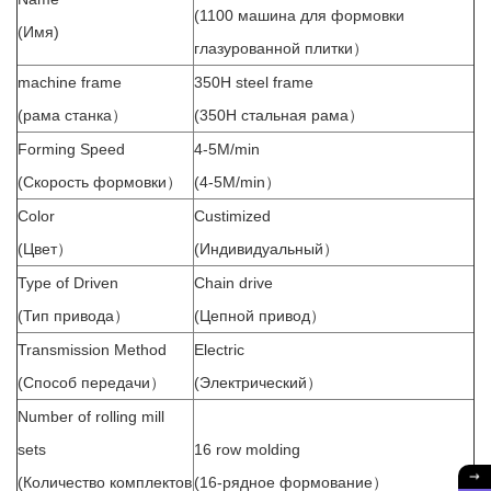
(1100 машина для формовки
(Имя)
глазурованной плитки）
machine frame
350H steel frame
(рама станка）
(350H стальная рама）
Forming Speed
4-5M/min
(Скорость формовки）
(4-5M/min）
Color
Custimized
(Цвет）
(Индивидуальный）
Type of Driven
Chain drive
(Тип привода）
(Цепной привод）
Transmission Method
Electric
(Способ передачи）
(Электрический）
Number of rolling mill
sets
16 row molding
(Количество комплектов
(16-рядное формование）