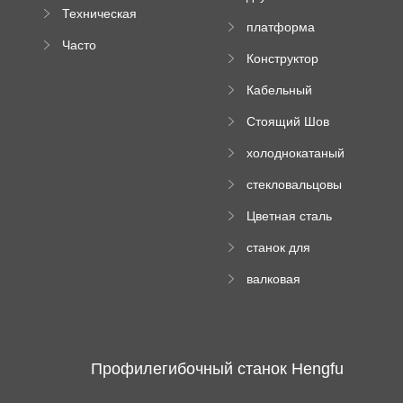
компании
машина
Техническая
вальцовый
платформа
документация
пресс
Часто
высотного
Конструктор
задаваемые
роликового
падающей
вопросы
пресса
Кабельный
трубы
поднос рулон
Стоящий Шов
формируя
Ролл Формируя
машину
холоднокатаный
Машина
формовочный
стекловальцовы
станок
й пресс
Цветная сталь
изгибающая
станок для
машина
формования
валковая
трапециевидных
формовочная
панелей
машина для
гофрированного
картона
Профилегибочный станок Hengfu