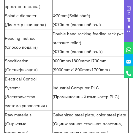
прокатного стана）
Contact us
Spindle diameter
Φ70mm(Solid shaft)
(Диаметр шпинделя）
(Φ70mm (сплошной вал)
Double hand rocking feeding rack (with
Feeding method
pressure roller)
(Способ подачи）
(Φ70mm (сплошной вал)）
Specification
9000mmx1800mmx1700mm
(Спецификация）
(9000mmx1800mmx1700mm）
Electrical Control
System:
Industrial Computer PLC
(Электрическая
(Промышленный компьютер PLC）
система управления）
Raw materials
Galvanized steel plate, color steel plate
(Сырьевые
(Оцинкованная стальная пластина,
материалы）
цветная стальная пластина）