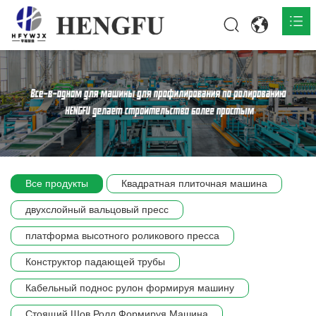
Главная
О нас

Продукты

Общественная

Все продукты
Квадратная плиточная машина
Сцена компании
двухслойный вальцовый пресс
Связь
платформа высотного роликового пресса
Конструктор падающей трубы
Кабельный поднос рулон формируя машину
Стоящий Шов Ролл Формируя Машина